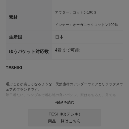
アウター：コットン100％
素材
インナー：オーガニックコットン100%
生産国
日本
4着まで可能
ゆうパケット対応数
TESHIKI
選ぶことが楽しくなるような、天然素材のアンダーウェアとリラックスウ
ェアのブランドです。
毎日着たい、シンプルで着心地の良いパンツ。家はもちろん、外でも、旅
先でも。朝でも、昼でも、夜中でも。
+続きを読む
好きなときに、好きなように着られる服。そんなパンツや服を皆さんにご
紹介していきたいと思っています。
TESHIKI(テシキ)
商品一覧はこちら