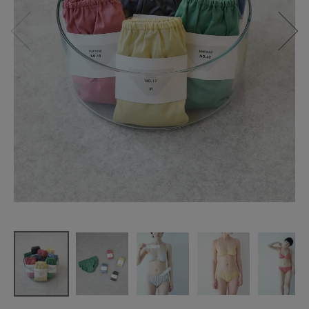
【WEB限
定】TESHIKI
PANTS "N
O."
¥
4,180
(税込)
CATEGORY
ナチュラル服
ファッション雑貨