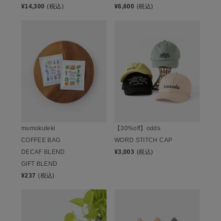
¥
14,300
(税込)
¥
6,600
(税込)
mumokuteki
【30%off】odds
COFFEE BAG
WORD STITCH CAP
DECAF BLEND
¥
3,003
(税込)
GIFT BLEND
¥
237
(税込)