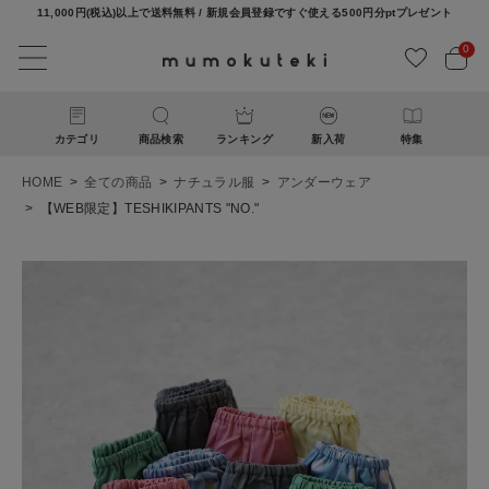
11,000円(税込)以上で送料無料 / 新規会員登録ですぐ使える500円分ptプレゼント
0
カテゴリ
商品検索
ランキング
新入荷
特集
HOME
全ての商品
ナチュラル服
アンダーウェア
【WEB限定】TESHIKIPANTS "NO."
ACCOUNT MENU
ようこそ ゲスト 様
ログイン
新規会員登録