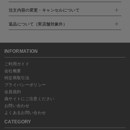
・クレジットカード（VISA,mastercard,JCB,AMERICAN
EXPRESS,Diners Club）
注文内容の変更・キャンセルについて
配達業者：日本郵便
・amazonペイメント
・楽天ペイ
ゆうパック：800円
返品について（実店舗対象外）
・PayPay
北海道：1,400円
ご注文日当日から翌日のAM9:00までにご連絡頂いた場合はキャン
・NP後払い
沖縄：1,400円
セルは可能です。
ゆうパケット全国一律：360円
ご注文商品の一部キャンセルは出来ませんので、ご注文を全てキャ
返品期限：商品到着後7営業日以内（土日祝を除く）に連絡・ご返
ンセルしていただいた後、ご希望の商品のみ再度ご注文お願いしま
送いただいた場合のみ対応させていただきます。
す。
こちら
よりご依頼ください。
INFORMATION
予約商品など一部キャンセルが出来ない場合がございます。あらか
じめご了承ください。
ご利用ガイド
会社概要
特定商取引法
プライバシーポリシー
会員規約
偽サイトにご注意ください
お問い合わせ
よくあるお問い合わせ
CATEGORY