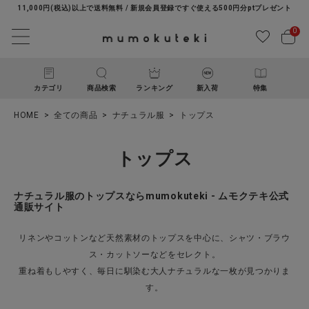
11,000円(税込)以上で送料無料 / 新規会員登録ですぐ使える500円分ptプレゼント
0
カテゴリ
商品検索
ランキング
新入荷
特集
HOME
全ての商品
ナチュラル服
トップス
トップス
ナチュラル服のトップスならmumokuteki - ムモクテキ公式
通販サイト
ACCOUNT MENU
リネンやコットンなど天然素材のトップスを中心に、シャツ・ブラウ
ようこそ ゲスト 様
ス・カットソーなどをセレクト。
重ね着もしやすく、毎日に馴染む大人ナチュラルな一枚が見つかりま
ログイン
新規会員登録
す。