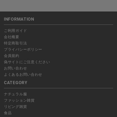
・PayPay
ンセルは可能です。
沖縄：1,400円
・NP後払い
ご注文商品の一部キャンセルは出来ませんので、ご注文を全てキ
返品期限：商品到着後7営業日以内（土日祝を除く）に連絡・ご
ゆうパケット全国一律：360円
ャンセルしていただいた後、ご希望の商品のみ再度ご注文お願い
返送いただいた場合のみ対応させていただきます。
INFORMATION
します。
こちら
よりご依頼ください。
予約商品など一部キャンセルが出来ない場合がございます。あら
ご利用ガイド
かじめご了承ください。
会社概要
特定商取引法
プライバシーポリシー
会員規約
偽サイトにご注意ください
お問い合わせ
よくあるお問い合わせ
CATEGORY
ナチュラル服
ファッション雑貨
リビング雑貨
食品