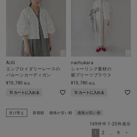
AUG
nachukara
エンブロイダリーレースの
シャーリング素材の
バルーンカーディガン
裾プリーツブラウス
¥
10,780
¥
10,780
税込
税込
カートに入れる
カートに入れる
並び替え
新着順
価格が安い順
価格が高い順
169
件中
1
-
20
件表示
1
2
…
9