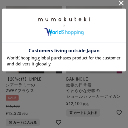
【20%off】UNPLE
BAN INOUE
シアーラミーの
蚊帳の日常着
2WAYブラウス
やわらかな蚊帳の
ショールカラーカーディガン
SALE
¥
12,100
税込
¥
15,400
カートに入れる
¥
12,320
税込
カートに入れる