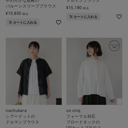
やわらかな蚊帳の
ドルマンブラウス
全ての商品
バルーンスリーブブラウス
¥
15,180
税込
¥
19,800
税込
カートに入れる
CONTENTS
カートに入れる
特集
ご利用ガイド
お問い合わせ
ショップリスト
nachukara
un cinq
シアードットの
フォーマル対応
ドルマンブラウス
ブロードタックの
UVカットブラウス