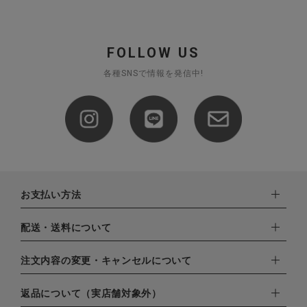
FOLLOW US
各種SNSで情報を発信中!
お支払い方法
下記お支払い方法よりお選びいただけます。
配送・送料について
・クレジットカード（VISA,mastercard,JCB,AMERICAN
EXPRESS,Diners Club）
配達業者：日本郵便
注文内容の変更・キャンセルについて
・amazonペイメント
ゆうパック：800円
・楽天ペイ
ご注文日当日から翌日のAM9:00までにご連絡頂いた場合はキャ
返品について（実店舗対象外）
北海道：1,400円