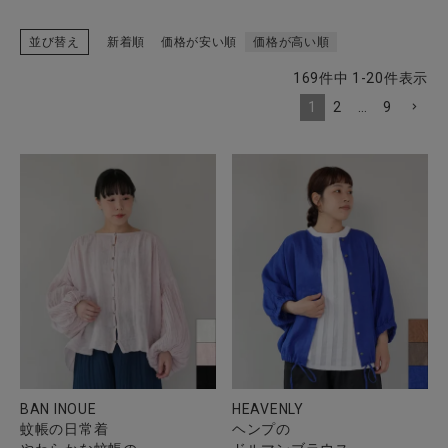
並び替え
新着順
価格が安い順
価格が高い順
169
件中
1
-
20
件表示
CATEGORY
1
2
…
9
ナチュラル服
ファッション雑貨
生活雑貨
食品
ギフト
BAN INOUE
HEAVENLY
ブランド
蚊帳の日常着
ヘンプの