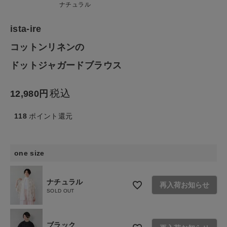
ナチュラル
ファッション雑貨
ista-ire
生活雑貨
コットンリネンの
ドットジャガードブラウス
食品
税込
12,980
ギフト
118
ポイント還元
ブランド
one size
全ての商品
CONTENTS
ナチュラル
再入荷お知らせ
SOLD OUT
特集
ご利用ガイド
ブラック