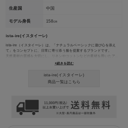
生産国
中国
モデル身長
158㎝
ista-ire(イスタイーレ)
ista-ire（イスタイーレ）は、「ナチュラルベーシックに遊び心を添え
て」をコンセプトに、日常に寄り添う服を提案するブランドです。
​天然素材の質感を大切にし、リネンやコットンなどの素材を用いたアイテ
ムは、着心地の良さと美しいシルエットを兼ね備えています。​シンプルな
+続きを読む
デザインの中に、配色やディテールで個性を加えた服は、長く愛用できる
一着として、多くの人々に支持されています。​季節ごとのコレクションで
ista-ire(イスタイーレ)
は、ワンピースやブラウス、パンツなど、幅広いアイテムを展開し、日々
商品一覧はこちら
のコーディネートに彩りを加えてくれます。​ista-ireの服で、日常を少し
特別に演出してみませんか