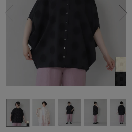
ista-ire
コットンリ
ネンの
ドットジャ
ガードブラ
ウス
¥
12,980
(税込)
CATEGORY
ナチュラル服