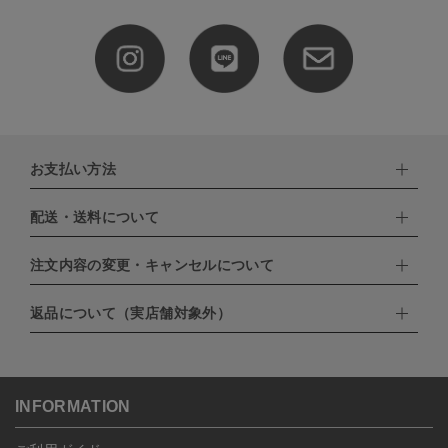
お支払い方法
配送・送料について
下記お支払い方法よりお選びいただけます。
・クレジットカード（VISA,mastercard,JCB,AMERICAN
EXPRESS,Diners Club）
注文内容の変更・キャンセルについて
配達業者：日本郵便
・amazonペイメント
・楽天ペイ
ゆうパック：800円
返品について（実店舗対象外）
・PayPay
北海道：1,400円
ご注文日当日から翌日のAM9:00までにご連絡頂いた場合はキャン
・NP後払い
沖縄：1,400円
セルは可能です。
ゆうパケット全国一律：360円
ご注文商品の一部キャンセルは出来ませんので、ご注文を全てキャ
返品期限：商品到着後7営業日以内（土日祝を除く）に連絡・ご返
ンセルしていただいた後、ご希望の商品のみ再度ご注文お願いしま
送いただいた場合のみ対応させていただきます。
す。
こちら
よりご依頼ください。
INFORMATION
予約商品など一部キャンセルが出来ない場合がございます。あらか
じめご了承ください。