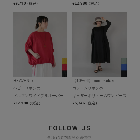
¥
9,790
(税込)
¥
12,980
(税込)
HEAVENLY
【40%off】mumokuteki
ヘビーリネンの
コットンリネンの
ドルマンワイドプルオーバー
ギャザーボリュームワンピース
¥
12,980
(税込)
¥
5,346
(税込)
FOLLOW US
各種SNSで情報を発信中!