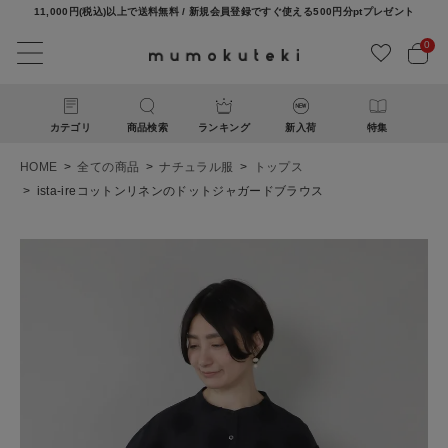
11,000円(税込)以上で送料無料 / 新規会員登録ですぐ使える500円分ptプレゼント
0
カテゴリ
商品検索
ランキング
新入荷
特集
HOME
全ての商品
ナチュラル服
トップス
ista-ireコットンリネンのドットジャガードブラウス
ACCOUNT MENU
ようこそ ゲスト 様
ログイン
新規会員登録