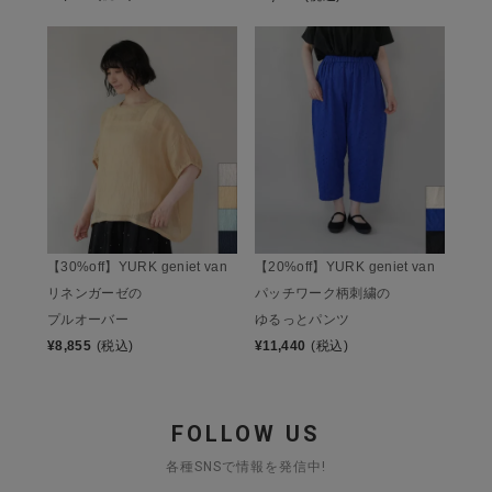
【30%off】YURK geniet van
【20%off】YURK geniet van
リネンガーゼの
パッチワーク柄刺繍の
プルオーバー
ゆるっとパンツ
¥
8,855
(税込)
¥
11,440
(税込)
FOLLOW US
各種SNSで情報を発信中!