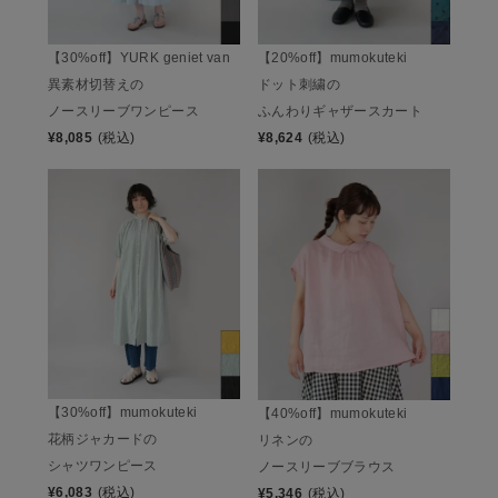
【30%off】YURK geniet van
【20%off】mumokuteki
異素材切替えの
ドット刺繍の
ノースリーブワンピース
ふんわりギャザースカート
¥
8,085
(税込)
¥
8,624
(税込)
【30%off】mumokuteki
【40%off】mumokuteki
花柄ジャカードの
リネンの
シャツワンピース
ノースリーブブラウス
¥
6,083
(税込)
¥
5,346
(税込)