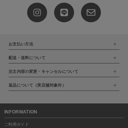
お支払い方法
配送・送料について
下記お支払い方法よりお選びいただけます。
・クレジットカード（VISA,mastercard,JCB,AMERICAN
EXPRESS,Diners Club）
注文内容の変更・キャンセルについて
配達業者：日本郵便
・amazonペイメント
・楽天ペイ
ゆうパック：800円
返品について（実店舗対象外）
・PayPay
北海道：1,400円
ご注文日当日から翌日のAM9:00までにご連絡頂いた場合はキャン
・NP後払い
沖縄：1,400円
セルは可能です。
ゆうパケット全国一律：360円
ご注文商品の一部キャンセルは出来ませんので、ご注文を全てキャ
返品期限：商品到着後7営業日以内（土日祝を除く）に連絡・ご返
ンセルしていただいた後、ご希望の商品のみ再度ご注文お願いしま
送いただいた場合のみ対応させていただきます。
す。
こちら
よりご依頼ください。
INFORMATION
予約商品など一部キャンセルが出来ない場合がございます。あらか
じめご了承ください。
ご利用ガイド