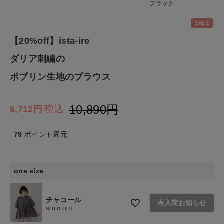
ブラック
SALE
ファッション雑貨
【20%off】ista-ire
生活雑貨
ダリア刺繍の
ポプリン生地のブラウス
食品
10,890
税込
8,712
ギフト
79
ポイント還元
ブランド
全ての商品
one size
CONTENTS
チャコール
再入荷お知らせ
特集
SOLD OUT