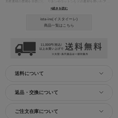
​天然素材の質感を大切にし、リネンやコットンなどの素材を用いたアイテ
ムは、着心地の良さと美しいシルエットを兼ね備えています。​シンプルな
+続きを読む
デザインの中に、配色やディテールで個性を加えた服は、長く愛用できる
一着として、多くの人々に支持されています。​季節ごとのコレクションで
ista-ire(イスタイーレ)
は、ワンピースやブラウス、パンツなど、幅広いアイテムを展開し、日々
商品一覧はこちら
のコーディネートに彩りを加えてくれます。​ista-ireの服で、日常を少し
特別に演出してみませんか
送料について
返品・交換について
ご注文在庫について