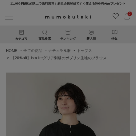
11,000円(税込)以上で送料無料 / 新規会員登録ですぐ使える500円分ptプレゼント
0
カテゴリ
商品検索
ランキング
新入荷
特集
HOME
全ての商品
ナチュラル服
トップス
【20%off】ista-ireダリア刺繍のポプリン生地のブラウス
ACCOUNT MENU
ようこそ ゲスト 様
ログイン
新規会員登録