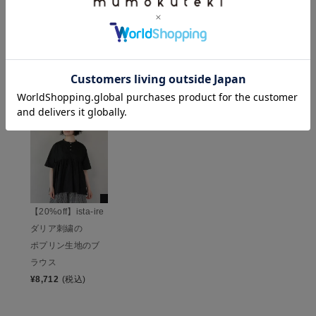
レビューを書いて100ポイント
HISTORY
最近チェックした商品
【20%off】ista-ire
ダリア刺繍の
ポプリン生地のブ
ラウス
¥
8,712
(税込)