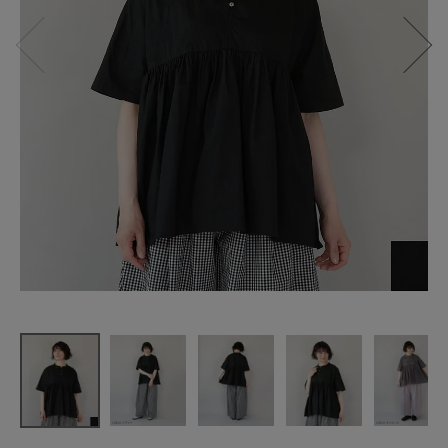
【20%off】i
sta-ire
ダリア刺繍
の
ポプリン生
地のブラウ
ス
¥
8,712
(税込)
CATEGORY
ナチュラル服