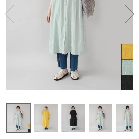
【30%off】
mumokuteki
花柄ジャカ
ードの
シャツワン
ピース
¥
6,083
(税込)
CATEGORY
ナチュラル服