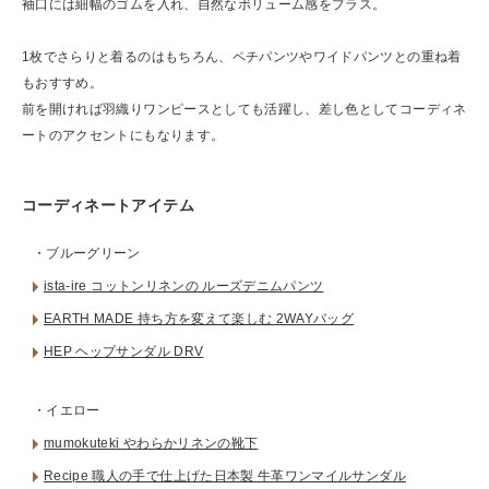
袖口には細幅のゴムを入れ、自然なボリューム感をプラス。
1枚でさらりと着るのはもちろん、ペチパンツやワイドパンツとの重ね着
もおすすめ。
前を開ければ羽織りワンピースとしても活躍し、差し色としてコーディネ
ートのアクセントにもなります。
コーディネートアイテム
・ブルーグリーン
ista-ire コットンリネンの ルーズデニムパンツ
EARTH MADE 持ち方を変えて楽しむ 2WAYバッグ
HEP ヘップサンダル DRV
・イエロー
mumokuteki やわらかリネンの靴下
Recipe 職人の手で仕上げた日本製 牛革ワンマイルサンダル