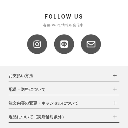
FOLLOW US
各種SNSで情報を発信中!
お支払い方法
配送・送料について
下記お支払い方法よりお選びいただけます。
・クレジットカード（VISA,mastercard,JCB,AMERICAN
EXPRESS,Diners Club）
注文内容の変更・キャンセルについて
配達業者：日本郵便
・amazonペイメント
・楽天ペイ
ゆうパック：800円
返品について（実店舗対象外）
・PayPay
北海道：1,400円
ご注文日当日から翌日のAM9:00までにご連絡頂いた場合はキャン
・NP後払い
沖縄：1,400円
セルは可能です。