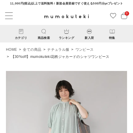
11,000円(税込)以上で送料無料 / 新規会員登録ですぐ使える500円分ptプレゼント
0
カテゴリ
商品検索
ランキング
新入荷
特集
HOME
全ての商品
ナチュラル服
ワンピース
【30%off】mumokuteki花柄ジャカードのシャツワンピース
ACCOUNT MENU
ようこそ ゲスト 様
ログイン
新規会員登録