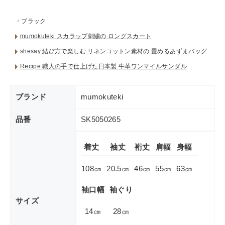
・ブラック
mumokuteki スカラップ刺繍の ロングスカート
shesay 結び方で楽しむ リネンコットン素材の 畳めるあずまバッグ
Recipe 職人の手で仕上げた日本製 牛革ワンマイルサンダル
ブランド
mumokuteki
品番
SK5050265
着丈
袖丈
裄丈
肩幅
身幅
108㎝
20.5㎝
46㎝
55㎝
63㎝
袖口幅
袖ぐり
サイズ
14㎝
28㎝