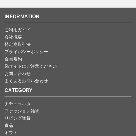
ゆうパケット全国一律：360円
ご注文商品の一部キャンセルは出来ませんので、ご注文を全てキャ
返品期限：商品到着後7営業日以内（土日祝を除く）に連絡・ご返
ンセルしていただいた後、ご希望の商品のみ再度ご注文お願いしま
送いただいた場合のみ対応させていただきます。
す。
こちら
よりご依頼ください。
INFORMATION
予約商品など一部キャンセルが出来ない場合がございます。あらか
じめご了承ください。
ご利用ガイド
会社概要
特定商取引法
プライバシーポリシー
会員規約
偽サイトにご注意ください
お問い合わせ
よくあるお問い合わせ
CATEGORY
ナチュラル服
ファッション雑貨
リビング雑貨
食品
ギフト