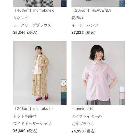
【40%off】mumokuteki
【20%off】HEAVENLY
リネンの
花柄の
ノースリーブブラウス
イージーパンツ
¥
5,346
(税込)
¥
7,832
(税込)
【20%off】mumokuteki
mumokuteki
ドット刺繍の
タイプライターの
ワイドギャザーシャツ
丸襟ブラウス
¥
6,600
(税込)
¥
4,950
(税込)