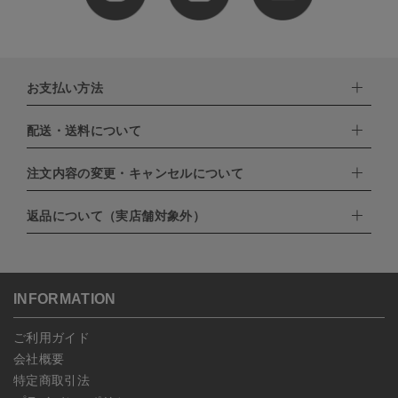
お支払い方法
配送・送料について
下記お支払い方法よりお選びいただけます。
・クレジットカード（VISA,mastercard,JCB,AMERICAN
EXPRESS,Diners Club）
注文内容の変更・キャンセルについて
配達業者：日本郵便
・amazonペイメント
・楽天ペイ
ゆうパック：800円
返品について（実店舗対象外）
・PayPay
北海道：1,400円
ご注文日当日から翌日のAM9:00までにご連絡頂いた場合はキャン
・NP後払い
沖縄：1,400円
セルは可能です。
ゆうパケット全国一律：360円
ご注文商品の一部キャンセルは出来ませんので、ご注文を全てキャ
返品期限：商品到着後7営業日以内（土日祝を除く）に連絡・ご返
ンセルしていただいた後、ご希望の商品のみ再度ご注文お願いしま
送いただいた場合のみ対応させていただきます。
す。
こちら
よりご依頼ください。
INFORMATION
予約商品など一部キャンセルが出来ない場合がございます。あらか
じめご了承ください。
ご利用ガイド
会社概要
特定商取引法