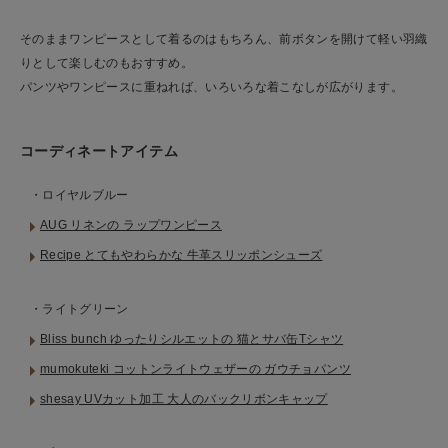
そのままワンピースとして着るのはもちろん、前ボタンを開けて軽い羽織
りとして楽しむのもおすすめ。
パンツやワンピースに重ねれば、いろいろな着こなしが広がります。
コーディネートアイテム
・ロイヤルブルー
AUG リネンの ラップワンピース
Recipe とてもやわらかな 牛革スリッポンシューズ
・ライトグリーン
Bliss bunch ゆったりシルエットの 猫とサバ缶Tシャツ
mumokuteki コットンライトウェザーの ガウチョパンツ
shesay UVカット加工 大人のバックリボンキャップ