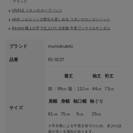
・ブラック
UNPLE リネンのカーブパンツ
odds シルエットの変化を楽しめる リボンのカンカンハット
Recipe 職人の手で仕上げた日本製 牛革ワンマイルサンダル
ブランド
mumokuteki
品番
55-9237
着丈
袖丈
裄丈
前：99㎝ 後：112㎝
44㎝
73㎝
肩幅
身幅
袖口幅
袖ぐり
サイズ
61㎝
75㎝
9㎝
25㎝
※手作業による平置き採寸のため、多少の誤
差が生じる場合があります。