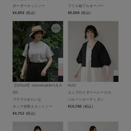
ボーダーカットソー
フリル袖プルオーバー
¥
4,950
(税込)
¥
5,500
(税込)
【20%off】mumokuteki×LILA
AUG
SIC
エンブロイダリーレースの
ブラウスみたいな
バルーンカーディガン
タック切替えカットソー
¥
10,780
(税込)
¥
4,752
(税込)