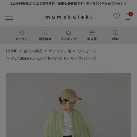
11,000円(税込)以上で送料無料 / 新規会員登録ですぐ使える500円分ptプレゼント
0
カテゴリ
商品検索
ランキング
新入荷
特集
HOME
全ての商品
ナチュラル服
ワンピース
mumokutekiふんわり軽やかなギャザーワンピース
ACCOUNT MENU
ようこそ ゲスト 様
ログイン
新規会員登録