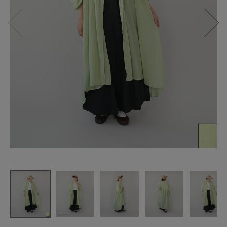
mumokuteki
ふんわり軽
やかな
ギャザーワ
ンピース
¥
6,930
(税込)
CATEGORY
ナチュラル服