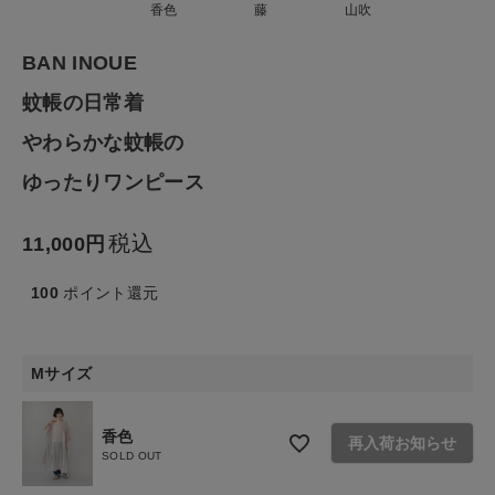
香色
藤
山吹
ファッション雑貨
BAN INOUE
蚊帳の日常着
生活雑貨
やわらかな蚊帳の
ゆったりワンピース
食品
税込
11,000
ギフト
100
ポイント還元
ブランド
全ての商品
Mサイズ
CONTENTS
香色
再入荷お知らせ
SOLD OUT
特集