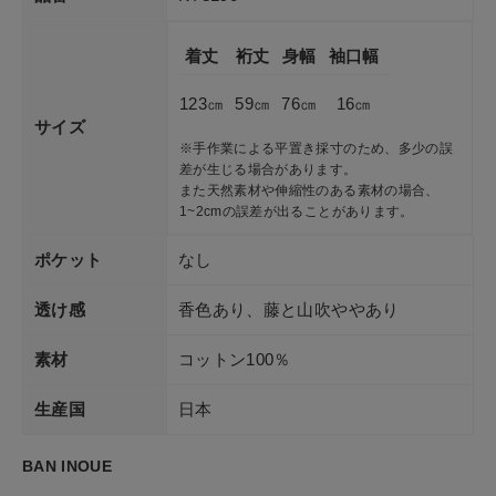
着丈
裄丈
身幅
袖口幅
123㎝
59㎝
76㎝
16㎝
サイズ
※手作業による平置き採寸のため、多少の誤
差が生じる場合があります。
また天然素材や伸縮性のある素材の場合、
1~2cmの誤差が出ることがあります。
ポケット
なし
透け感
香色あり、藤と山吹ややあり
素材
コットン100％
生産国
日本
BAN INOUE