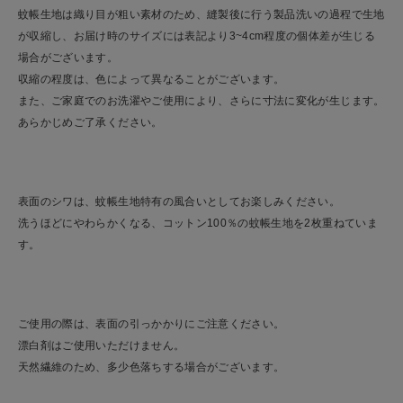
蚊帳生地は織り目が粗い素材のため、縫製後に行う製品洗いの過程で生地
が収縮し、お届け時のサイズには表記より3~4cm程度の個体差が生じる
場合がございます。
収縮の程度は、色によって異なることがございます。
また、ご家庭でのお洗濯やご使用により、さらに寸法に変化が生じます。
あらかじめご了承ください。
表面のシワは、蚊帳生地特有の風合いとしてお楽しみください。
洗うほどにやわらかくなる、コットン100％の蚊帳生地を2枚重ねていま
す。
ご使用の際は、表面の引っかかりにご注意ください。
漂白剤はご使用いただけません。
天然繊維のため、多少色落ちする場合がございます。