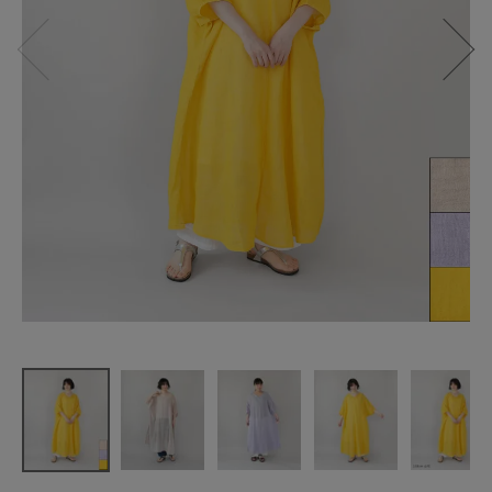
BAN INOUE
蚊帳の日常
着
やわらかな
蚊帳の
ゆったりワ
ンピース
¥
11,000
(税込)
CATEGORY
ナチュラル服