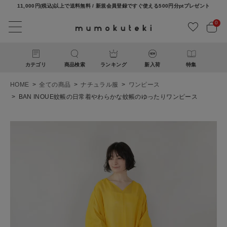
11,000円(税込)以上で送料無料 / 新規会員登録ですぐ使える500円分ptプレゼント
0
カテゴリ
商品検索
ランキング
新入荷
特集
HOME
全ての商品
ナチュラル服
ワンピース
BAN INOUE蚊帳の日常着やわらかな蚊帳のゆったりワンピース
ACCOUNT MENU
ようこそ ゲスト 様
ログイン
新規会員登録