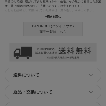
奈良の地で受け継がれてきた蚊帳（かや）生地。その魅力に着目した創業
者・井上義隆の想いから、「幡いのうえ」は生まれました。
もともと蚊帳として使われていた織物は、風を通し、水をよく吸い、使う
ほどにやわらかく肌になじんでいきます。その特性を活かし、現代の暮ら
+続きを読む
しに寄り添う衣類や生活雑貨へと丁寧に仕立てています。
何気ない日々を、少しだけ心地よく、丁寧に。日本の伝統と現代の感性が
BAN INOUE(バンイノウエ)
重なり合う未来へつなぐ、やさしいものづくりを届けるブランドです。
商品一覧はこちら
【しあわせこっとん】素肌と一緒に呼吸する服
見た目だけじゃない、着心地も意識した こだわりのアイテムと着こなし
で毎日に輝きを。シンプルに暮らしを楽しむひとに寄り添う、 心地よい
日常着をご提案します。
送料について
返品・交換について