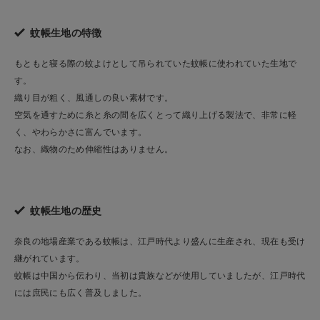
蚊帳生地の特徴
もともと寝る際の蚊よけとして吊られていた蚊帳に使われていた生地で
す。
織り目が粗く、風通しの良い素材です。
空気を通すために糸と糸の間を広くとって織り上げる製法で、非常に軽
く、やわらかさに富んでいます。
なお、織物のため伸縮性はありません。
蚊帳生地の歴史
奈良の地場産業である蚊帳は、江戸時代より盛んに生産され、現在も受け
継がれています。
蚊帳は中国から伝わり、当初は貴族などが使用していましたが、江戸時代
には庶民にも広く普及しました。