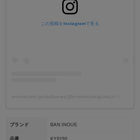
この投稿をInstagramで見る
mumokuteki goods&wears(@mumokutekigoods)がシェアした投稿
ブランド
BAN INOUE
品番
KY8190