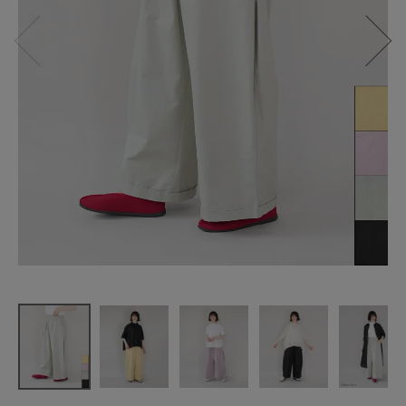
【40％off】
mumokuteki
サイドタッ
クの
コットンパ
ンツ
¥
4,752
(税込)
CATEGORY
ナチュラル服