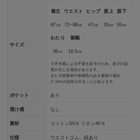
着丈
ウエスト
ヒップ
股上
股下
87㎝
72~88㎝
47㎝
35㎝
55㎝
わたり
裾幅
サイズ
38㎝
18.5㎝
※手作業による平置き採寸のため、多少の誤
差が生じる場合があります。
また天然素材や伸縮性のある素材の場合、
1~2cmの誤差が出ることがあります。
ポケット
あり
透け感
なし
素材
コットン55％ リネン45％
仕様
ウエストゴム、紐あり