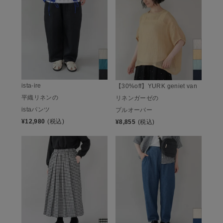
ista-ire
【30%off】YURK geniet van
平織リネンの
リネンガーゼの
istaパンツ
プルオーバー
¥
12,980
(税込)
¥
8,855
(税込)