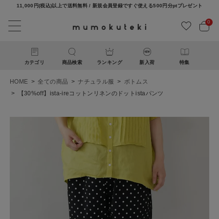
11,000円(税込)以上で送料無料 / 新規会員登録ですぐ使える500円分ptプレゼント
0
カテゴリ
商品検索
ランキング
新入荷
特集
HOME
全ての商品
ナチュラル服
ボトムス
【30%off】ista-ireコットンリネンのドットistaパンツ
ACCOUNT MENU
ようこそ ゲスト 様
ログイン
新規会員登録