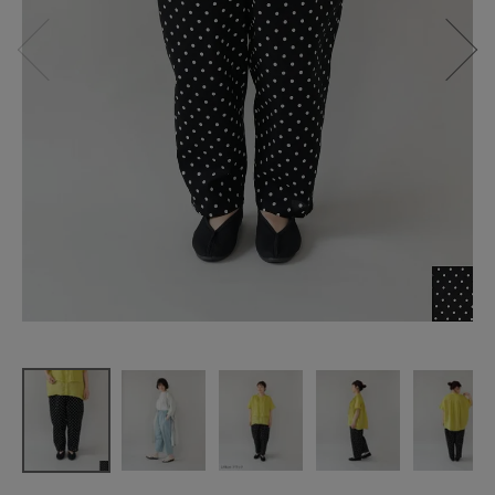
【30%off】i
sta-ire
コットンリ
ネンの
ドットistaパ
ンツ
¥
8,393
(税込)
CATEGORY
ナチュラル服