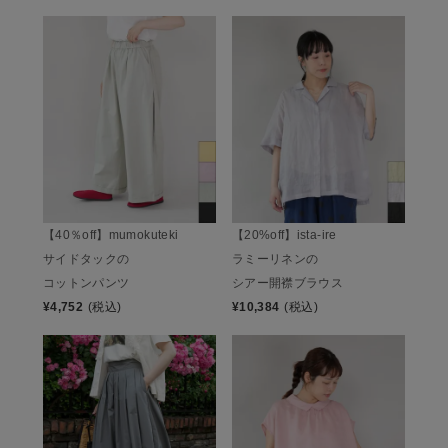
【40％off】mumokuteki
【20%off】ista-ire
サイドタックの
ラミーリネンの
コットンパンツ
シアー開襟ブラウス
¥
4,752
(税込)
¥
10,384
(税込)