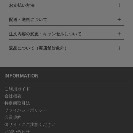
お支払い方法
配送・送料について
下記お支払い方法よりお選びいただけます。
・クレジットカード（VISA,mastercard,JCB,AMERICAN
EXPRESS,Diners Club）
注文内容の変更・キャンセルについて
配達業者：日本郵便
・amazonペイメント
・楽天ペイ
ゆうパック：800円
返品について（実店舗対象外）
・PayPay
北海道：1,400円
ご注文日当日から翌日のAM9:00までにご連絡頂いた場合はキャン
・NP後払い
沖縄：1,400円
セルは可能です。
ゆうパケット全国一律：360円
ご注文商品の一部キャンセルは出来ませんので、ご注文を全てキャ
返品期限：商品到着後7営業日以内（土日祝を除く）に連絡・ご返
ンセルしていただいた後、ご希望の商品のみ再度ご注文お願いしま
送いただいた場合のみ対応させていただきます。
す。
こちら
よりご依頼ください。
INFORMATION
予約商品など一部キャンセルが出来ない場合がございます。あらか
じめご了承ください。
ご利用ガイド
会社概要
特定商取引法
プライバシーポリシー
会員規約
偽サイトにご注意ください
お問い合わせ