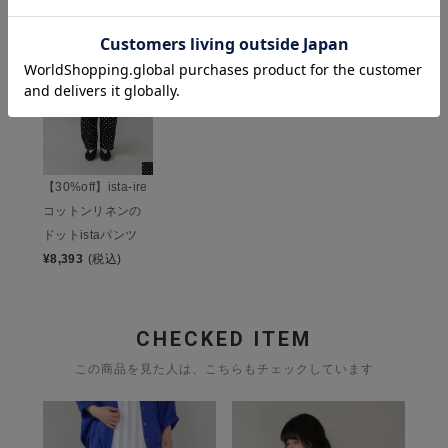
最近チェックした商品
【30%off】ista-ire
コットンリネンの
ドットistaパンツ
¥
8,393
(税込)
CHECKED ITEM
この商品を見た人は、こちらもチェックしています