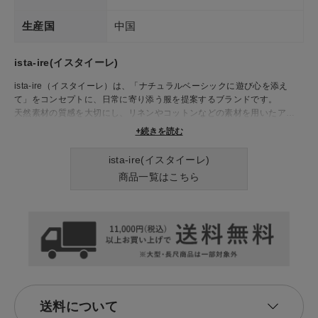
生産国
中国
ista-ire(イスタイーレ)
ista-ire（イスタイーレ）は、「ナチュラルベーシックに遊び心を添え
て」をコンセプトに、日常に寄り添う服を提案するブランドです。
​天然素材の質感を大切にし、リネンやコットンなどの素材を用いたアイテ
ムは、着心地の良さと美しいシルエットを兼ね備えています。​シンプルな
+続きを読む
デザインの中に、配色やディテールで個性を加えた服は、長く愛用できる
一着として、多くの人々に支持されています。​季節ごとのコレクションで
ista-ire(イスタイーレ)
は、ワンピースやブラウス、パンツなど、幅広いアイテムを展開し、日々
商品一覧はこちら
のコーディネートに彩りを加えてくれます。​ista-ireの服で、日常を少し
特別に演出してみませんか
送料について