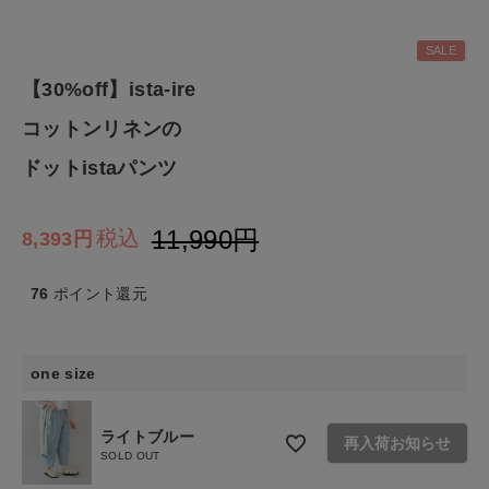
ファッション雑貨
SALE
【30%off】ista-ire
生活雑貨
コットンリネンの
食品
ドットistaパンツ
ギフト
11,990
税込
8,393
ブランド
76
ポイント還元
全ての商品
one size
CONTENTS
特集
ライトブルー
再入荷お知らせ
SOLD OUT
ご利用ガイド