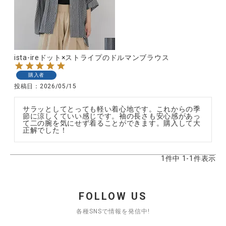
CATEGORY
ista-ireドット×ストライプのドルマンブラウス
ナチュラル服
購入者
投稿日
2026/05/15
ファッション雑貨
サラッとしてとっても軽い着心地です。これからの季
節に涼しくていい感じです。袖の長さも安心感があっ
て二の腕を気にせず着ることができます。購入して大
生活雑貨
正解でした！
食品
1
件中
1
-
1
件表示
ギフト
FOLLOW US
ブランド
各種SNSで情報を発信中!