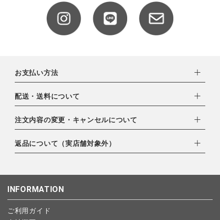
全ての商品
CONTENTS
特集
ご利用ガイド
お支払い方法
お問い合わせ
下記お支払い方法よりお選びいただけます。
配送・送料について
・クレジットカード（VISA,mastercard,JCB,AMERICAN
ショップリスト
EXPRESS,Diners Club）
配達業者：日本郵便
注文内容の変更・キャンセルについて
・amazonペイメント
ゆうパック：800円
・楽天ペイ
ご注文日当日から翌日のAM9:00までにご連絡頂いた場合はキャ
返品について（実店舗対象外）
北海道：1,400円
・PayPay
ンセルは可能です。
沖縄：1,400円
・NP後払い
ご注文商品の一部キャンセルは出来ませんので、ご注文を全てキ
返品期限：商品到着後7営業日以内（土日祝を除く）に連絡・ご
ゆうパケット全国一律：360円
ャンセルしていただいた後、ご希望の商品のみ再度ご注文お願い
返送いただいた場合のみ対応させていただきます。
INFORMATION
します。
こちら
よりご依頼ください。
予約商品など一部キャンセルが出来ない場合がございます。あら
ご利用ガイド
かじめご了承ください。