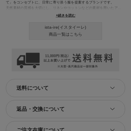
て」をコンセプトに、日常に寄り添う服を提案するブランドです。
​天然素材の質感を大切にし、リネンやコットンなどの素材を用いたアイテ
ムは、着心地の良さと美しいシルエットを兼ね備えています。​シンプルな
+続きを読む
デザインの中に、配色やディテールで個性を加えた服は、長く愛用できる
一着として、多くの人々に支持されています。​季節ごとのコレクションで
ista-ire(イスタイーレ)
は、ワンピースやブラウス、パンツなど、幅広いアイテムを展開し、日々
商品一覧はこちら
のコーディネートに彩りを加えてくれます。​ista-ireの服で、日常を少し
特別に演出してみませんか
送料について
返品・交換について
ご注文在庫について