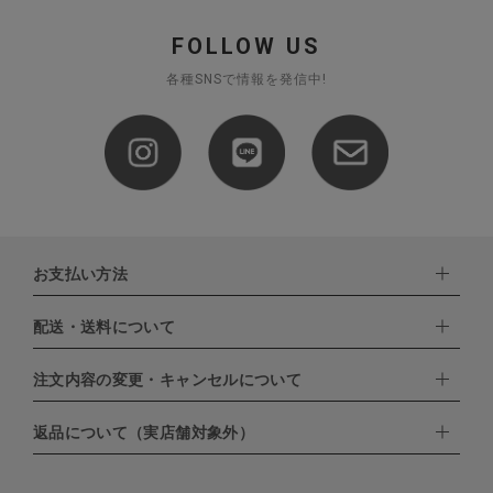
FOLLOW US
各種SNSで情報を発信中!
お支払い方法
配送・送料について
下記お支払い方法よりお選びいただけます。
・クレジットカード（VISA,mastercard,JCB,AMERICAN
EXPRESS,Diners Club）
注文内容の変更・キャンセルについて
配達業者：日本郵便
・amazonペイメント
・楽天ペイ
ゆうパック：800円
返品について（実店舗対象外）
・PayPay
北海道：1,400円
ご注文日当日から翌日のAM9:00までにご連絡頂いた場合はキャン
・NP後払い
沖縄：1,400円
セルは可能です。
ゆうパケット全国一律：360円
ご注文商品の一部キャンセルは出来ませんので、ご注文を全てキャ
返品期限：商品到着後7営業日以内（土日祝を除く）に連絡・ご返