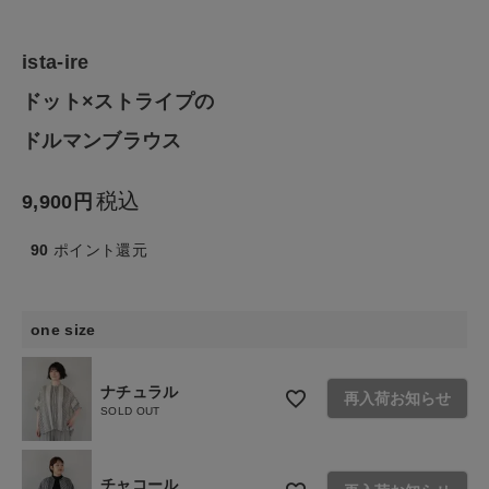
ファッション雑貨
ista-ire
生活雑貨
ドット×ストライプの
食品
ドルマンブラウス
ギフト
税込
9,900
ブランド
90
ポイント還元
全ての商品
one size
CONTENTS
ナチュラル
再入荷お知らせ
特集
SOLD OUT
ご利用ガイド
チャコール
お問い合わせ