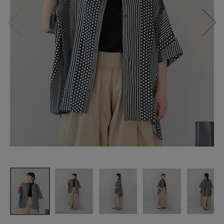
ista-ire
ドット×スト
ライプの
ドルマンブ
ラウス
¥
9,900
(税込)
CATEGORY
ナチュラル服