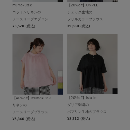
【20%off】UNPLE
mumokuteki
チェック生地の
コットンリネンの
フリルカラーブラウス
ノースリーブエプロン
¥
9,680
(税込)
¥
3,520
(税込)
【20%off】ista-ire
【40%off】mumokuteki
ダリア刺繍の
リネンの
ポプリン生地のブラウス
ノースリーブブラウス
¥
8,712
(税込)
¥
5,346
(税込)