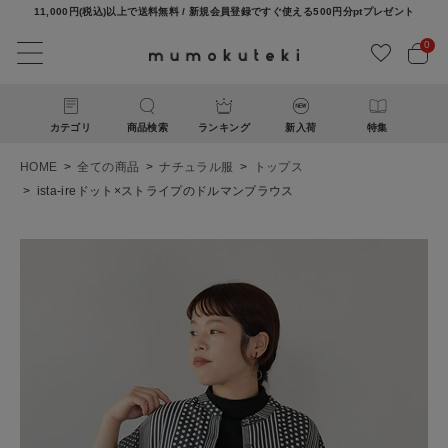
11,000円(税込)以上で送料無料 / 新規会員登録ですぐ使える500円分ptプレゼント
0
カテゴリ
商品検索
ランキング
新入荷
特集
HOME
全ての商品
ナチュラル服
トップス
ista-ireドット×ストライプのドルマンブラウス
ACCOUNT MENU
ようこそ ゲスト 様
ログイン
新規会員登録