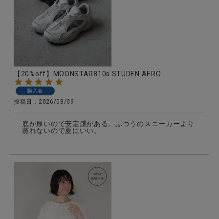
CATEGORY
ナチュラル服
【20%off】MOONSTAR810s STUDEN AERO
購入者
ファッション雑貨
投稿日
2026/08/09
生活雑貨
底が厚いので安定感がある。ふつうのスニーカーより
蒸れないので夏にいい。
食品
ギフト
ブランド