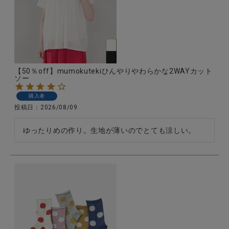
全ての商品
CONTENTS
特集
【50％off】mumokutekiひんやりやわらかな2WAYカット
ご利用ガイド
ソー
お問い合わせ
購入者
投稿日
2026/08/09
ショップリスト
ゆったりめの作り。生地が薄いのでとても涼しい。