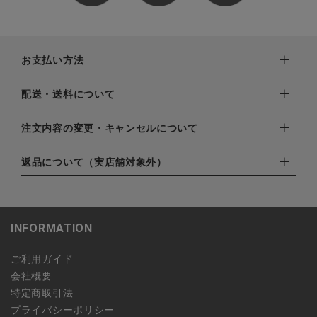
お支払い方法
下記お支払い方法よりお選びいただけます。
配送・送料について
・クレジットカード（VISA,mastercard,JCB,AMERICAN
EXPRESS,Diners Club）
配達業者：日本郵便
注文内容の変更・キャンセルについて
・amazonペイメント
ゆうパック：800円
・楽天ペイ
ご注文日当日から翌日のAM9:00までにご連絡頂いた場合はキャ
返品について（実店舗対象外）
北海道：1,400円
・PayPay
ンセルは可能です。
沖縄：1,400円
・NP後払い
ご注文商品の一部キャンセルは出来ませんので、ご注文を全てキ
返品期限：商品到着後7営業日以内（土日祝を除く）に連絡・ご
ゆうパケット全国一律：360円
ャンセルしていただいた後、ご希望の商品のみ再度ご注文お願い
返送いただいた場合のみ対応させていただきます。
INFORMATION
します。
こちら
よりご依頼ください。
予約商品など一部キャンセルが出来ない場合がございます。あら
ご利用ガイド
かじめご了承ください。
会社概要
特定商取引法
プライバシーポリシー