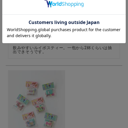
t tot toティーバック 7個入り
購入者
投稿日
2025/12/18
飲みやすいルイボスティー。一包から2杯くらいは抽
出できそうです。