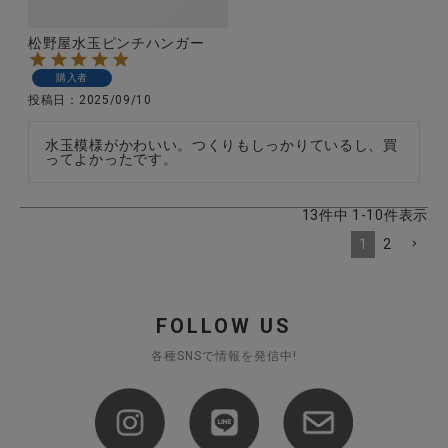
松野屋水玉ピンチハンガー
購入者
投稿日
2025/09/10
水玉模様がかわいい。つくりもしっかりているし、買
ってよかったです。
13
件中
1
-
10
件表示
1
2
FOLLOW US
各種SNSで情報を発信中!