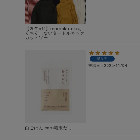
【20%off】mumokutekiち
くちくしないタートルネック
カットソー
購入者
投稿日
2025/11/04
白ごはん.com粉末だし