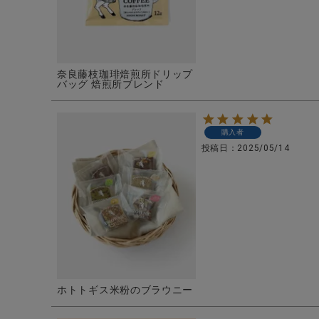
奈良藤枝珈琲焙煎所ドリップ
バッグ 焙煎所ブレンド
購入者
投稿日
2025/05/14
ホトトギス米粉のブラウニー