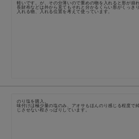
軽いです。が、その分薄いので重めの物を入れると形が崩れ
長財布などは外から見てもそれと分かるくらい形がくっきり
入れる物、入れる位置を考えて使っています。
のり塩を購入。

味付けは極少量の塩のみ、アオサもほんのり感じる程度で
じさせない程さっぱりしています。