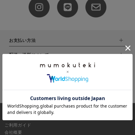
全ての商品
CONTENTS
特集
お支払い方法
ご利用ガイド
下記お支払い方法よりお選びいただけます。
配送・送料について
お問い合わせ
・クレジットカード（VISA,mastercard,JCB,AMERICAN
ショップリスト
EXPRESS,Diners Club）
配達業者：日本郵便
注文内容の変更・キャンセルについて
・amazonペイメント
ゆうパック：800円
・楽天ペイ
ご注文日当日から翌日のAM9:00までにご連絡頂いた場合はキャ
返品について（実店舗対象外）
北海道：1,400円
・PayPay
ンセルは可能です。
沖縄：1,400円
・NP後払い
ご注文商品の一部キャンセルは出来ませんので、ご注文を全てキ
返品期限：商品到着後7営業日以内（土日祝を除く）に連絡・ご
ゆうパケット全国一律：360円
ャンセルしていただいた後、ご希望の商品のみ再度ご注文お願い
返送いただいた場合のみ対応させていただきます。
INFORMATION
します。
こちら
よりご依頼ください。
予約商品など一部キャンセルが出来ない場合がございます。あら
ご利用ガイド
かじめご了承ください。
会社概要