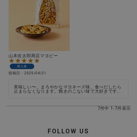
山本佐太郎商店マヨピー
購入者
投稿日
2025/04/21
美味しい〜。まろやかなマヨネーズ味、食べだしたら
止まらなくなります。飽きのこない味で大好きです。
7
件中
1
-
7
件表示
FOLLOW US