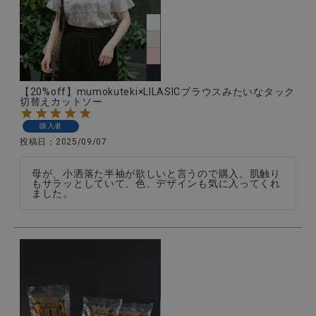
全ての商品
CONTENTS
特集
【20%off】mumokuteki×LILASICブラウスみたいなタック
切替えカットソー
ご利用ガイド
購入者
お問い合わせ
投稿日
2025/09/07
ショップリスト
母が、小洒落た半袖が欲しいと言うので購入。肌触り
もサラッとしていて、色、デザインも気に入ってくれ
ました。