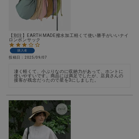
CATEGORY
【別注】EARTH MADE撥水加工軽くて使い勝手がいいナイ
ロンボンサック
ナチュラル服
購入者
投稿日
2025/09/07
ファッション雑貨
凄く軽くて、小ぶりなのに収納力があって、ホントに
使いやすいです。商品には満足でしたが、店員さんの
生活雑貨
接客が残念だったので星を3にしました。
食品
ギフト
ブランド