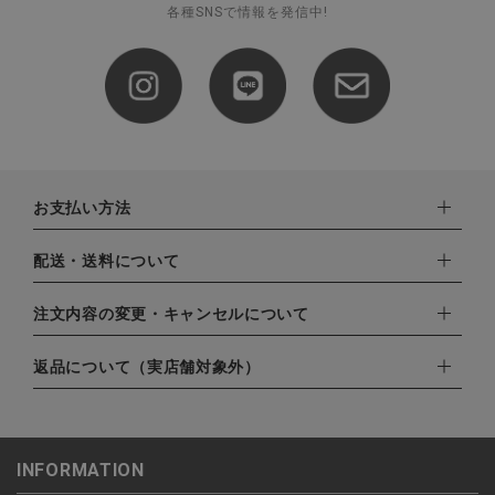
各種SNSで情報を発信中!
お支払い方法
下記お支払い方法よりお選びいただけます。
配送・送料について
・クレジットカード（VISA,mastercard,JCB,AMERICAN
EXPRESS,Diners Club）
配達業者：日本郵便
注文内容の変更・キャンセルについて
・amazonペイメント
ゆうパック：800円
・楽天ペイ
ご注文日当日から翌日のAM9:00までにご連絡頂いた場合はキャ
返品について（実店舗対象外）
北海道：1,400円
・PayPay
ンセルは可能です。
沖縄：1,400円
・NP後払い
ご注文商品の一部キャンセルは出来ませんので、ご注文を全てキ
返品期限：商品到着後7営業日以内（土日祝を除く）に連絡・ご
ゆうパケット全国一律：360円
ャンセルしていただいた後、ご希望の商品のみ再度ご注文お願い
返送いただいた場合のみ対応させていただきます。
INFORMATION
します。
こちら
よりご依頼ください。