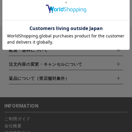
お支払い方法
下記お支払い方法よりお選びいただけます。
配送・送料について
・クレジットカード（VISA,mastercard,JCB,AMERICAN
EXPRESS,Diners Club）
配達業者：日本郵便
注文内容の変更・キャンセルについて
・amazonペイメント
ゆうパック：800円
・楽天ペイ
ご注文日当日から翌日のAM9:00までにご連絡頂いた場合はキャ
返品について（実店舗対象外）
北海道：1,400円
・PayPay
ンセルは可能です。
沖縄：1,400円
・NP後払い
ご注文商品の一部キャンセルは出来ませんので、ご注文を全てキ
返品期限：商品到着後7営業日以内（土日祝を除く）に連絡・ご
ゆうパケット全国一律：360円
ャンセルしていただいた後、ご希望の商品のみ再度ご注文お願い
返送いただいた場合のみ対応させていただきます。
INFORMATION
します。
こちら
よりご依頼ください。
予約商品など一部キャンセルが出来ない場合がございます。あら
ご利用ガイド
かじめご了承ください。
会社概要