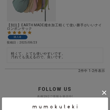
全ての商品
CONTENTS
【別注】EARTH MADE撥水加工軽くて使い勝手がいいナイ
特集
ロンボンサック
ご利用ガイド
購入者
投稿日
2025/08/23
お問い合わせ
軽くて、とても使いやすいです。

ショップリスト
汚れても洗えるので、良いです。
2
件中
1
-
2
件表示
FOLLOW US
各種SNSで情報を発信中!