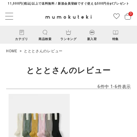
11,000円(税込)以上で送料無料 / 新規会員登録ですぐ使える500円分ptプレゼント
0
カテゴリ
商品検索
ランキング
新入荷
特集
HOME
とととさんのレビュー
とととさんのレビュー
6
件中
1
-
6
件表示
ACCOUNT MENU
ようこそ ゲスト 様
ログイン
新規会員登録