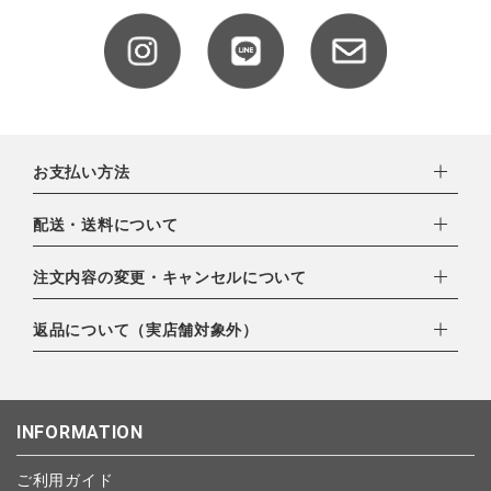
お支払い方法
下記お支払い方法よりお選びいただけます。
配送・送料について
・クレジットカード（VISA,mastercard,JCB,AMERICAN
EXPRESS,Diners Club）
配達業者：日本郵便
注文内容の変更・キャンセルについて
・amazonペイメント
ゆうパック：800円
・楽天ペイ
ご注文日当日から翌日のAM9:00までにご連絡頂いた場合はキャ
返品について（実店舗対象外）
北海道：1,400円
・PayPay
ンセルは可能です。
沖縄：1,400円
・NP後払い
ご注文商品の一部キャンセルは出来ませんので、ご注文を全てキ
返品期限：商品到着後7営業日以内（土日祝を除く）に連絡・ご
ゆうパケット全国一律：360円
ャンセルしていただいた後、ご希望の商品のみ再度ご注文お願い
返送いただいた場合のみ対応させていただきます。
INFORMATION
します。
こちら
よりご依頼ください。
予約商品など一部キャンセルが出来ない場合がございます。あら
ご利用ガイド
かじめご了承ください。