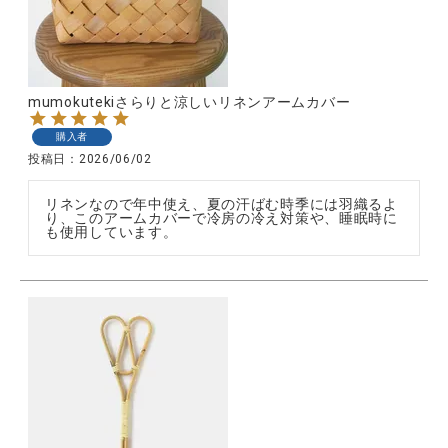
全ての商品
CONTENTS
mumokutekiさらりと涼しいリネンアームカバー
特集
購入者
ご利用ガイド
投稿日
2026/06/02
お問い合わせ
リネンなので年中使え、夏の汗ばむ時季には羽織るよ
り、このアームカバーで冷房の冷え対策や、睡眠時に
ショップリスト
も使用しています。