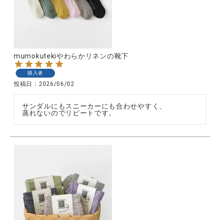
CATEGORY
mumokutekiやわらかリネンの靴下
ナチュラル服
購入者
投稿日
2026/06/02
ファッション雑貨
サンダルにもスニーカーにも合わせやすく、

蒸れないのでリピートです。
生活雑貨
食品
ギフト
ブランド