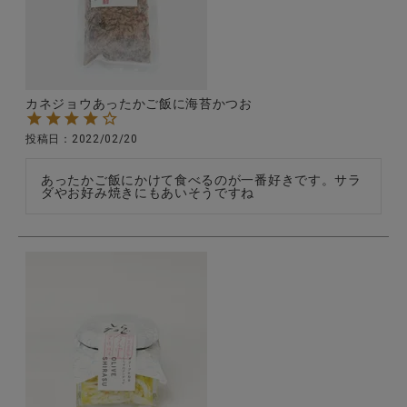
CATEGORY
カネジョウあったかご飯に海苔かつお
ナチュラル服
投稿日
2022/02/20
ファッション雑貨
あったかご飯にかけて食べるのが一番好きです。サラ
ダやお好み焼きにもあいそうですね
生活雑貨
食品
ギフト
ブランド