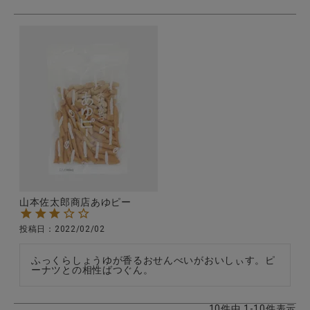
山本佐太郎商店あゆピー
投稿日
2022/02/02
ふっくらしょうゆが香るおせんべいがおいしぃす。ピ
ーナツとの相性ばつぐん。
10
件中
1
-
10
件表示