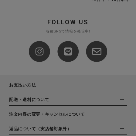
FOLLOW US
各種SNSで情報を発信中!
お支払い方法
下記お支払い方法よりお選びいただけます。
配送・送料について
・クレジットカード（VISA,mastercard,JCB,AMERICAN
EXPRESS,Diners Club）
配達業者：日本郵便
注文内容の変更・キャンセルについて
・amazonペイメント
ゆうパック：800円
・楽天ペイ
ご注文日当日から翌日のAM9:00までにご連絡頂いた場合はキャ
返品について（実店舗対象外）
北海道：1,400円
・PayPay
ンセルは可能です。