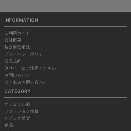
沖縄：1,400円
・NP後払い
ご注文商品の一部キャンセルは出来ませんので、ご注文を全てキ
返品期限：商品到着後7営業日以内（土日祝を除く）に連絡・ご
ゆうパケット全国一律：360円
ャンセルしていただいた後、ご希望の商品のみ再度ご注文お願い
返送いただいた場合のみ対応させていただきます。
INFORMATION
します。
こちら
よりご依頼ください。
予約商品など一部キャンセルが出来ない場合がございます。あら
ご利用ガイド
かじめご了承ください。
会社概要
特定商取引法
プライバシーポリシー
会員規約
偽サイトにご注意ください
お問い合わせ
よくあるお問い合わせ
CATEGORY
ナチュラル服
ファッション雑貨
リビング雑貨
食品