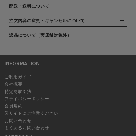
下記お支払い方法よりお選びいただけます。
配送・送料について
・クレジットカード（VISA,mastercard,JCB,AMERICAN
EXPRESS,Diners Club）
配達業者：日本郵便
注文内容の変更・キャンセルについて
・amazonペイメント
ゆうパック：800円
・楽天ペイ
ご注文日当日から翌日のAM9:00までにご連絡頂いた場合はキャ
返品について（実店舗対象外）
北海道：1,400円
・PayPay
ンセルは可能です。
沖縄：1,400円
・NP後払い
ご注文商品の一部キャンセルは出来ませんので、ご注文を全てキ
返品期限：商品到着後7営業日以内（土日祝を除く）に連絡・ご
ゆうパケット全国一律：360円
ャンセルしていただいた後、ご希望の商品のみ再度ご注文お願い
返送いただいた場合のみ対応させていただきます。
INFORMATION
します。
こちら
よりご依頼ください。
予約商品など一部キャンセルが出来ない場合がございます。あら
ご利用ガイド
かじめご了承ください。
会社概要
特定商取引法
プライバシーポリシー
会員規約
偽サイトにご注意ください
お問い合わせ
よくあるお問い合わせ