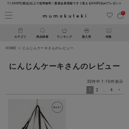
11,000円(税込)以上で送料無料 / 新規会員登録ですぐ使える500円分ptプレゼント
0
カテゴリ
商品検索
ランキング
新入荷
特集
HOME
にんじんケーキさんのレビュー
にんじんケーキさんのレビュー
33
件中
1
-
10
件表示
1
2
…
4
ACCOUNT MENU
ようこそ ゲスト 様
ログイン
新規会員登録