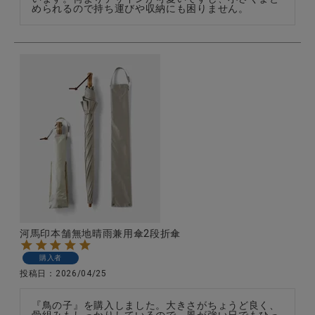
められるので持ち運びや収納にも困りません。
河馬印本舗無地晴雨兼用傘2段折傘
購入者
投稿日
2026/04/25
『鳥の子』を購入しました。大きさがちょうど良く、
骨組みもしっかりしているので、風が強い日でもひっ