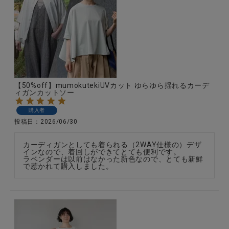
全ての商品
CONTENTS
特集
ご利用ガイド
【50%off】mumokutekiUVカット ゆらゆら揺れるカーデ
ィガンカットソー
お問い合わせ
購入者
ショップリスト
投稿日
2026/06/30
カーディガンとしても着られる（2WAY仕様の）デザ
インなので、着回しができてとても便利です。

ラベンダーは以前はなかった新色なので、とても新鮮
で惹かれて購入しました。