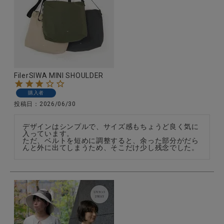
CATEGORY
ナチュラル服
FilerSIWA MINI SHOULDER
購入者
ファッション雑貨
投稿日
2026/06/30
生活雑貨
デザインはシンプルで、サイズ感もちょうど良く気に
入っています。

ただ、ベルトを短めに調整すると、余った部分がだら
んと外に出てしまうため、そこだけ少し残念でした。
食品
ギフト
ブランド