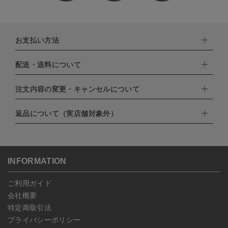
お支払い方法
配送・送料について
下記お支払い方法よりお選びいただけます。
・クレジットカード（VISA,mastercard,JCB,AMERICAN
EXPRESS,Diners Club）
注文内容の変更・キャンセルについて
配達業者：日本郵便
・amazonペイメント
・楽天ペイ
ゆうパック：800円
返品について（実店舗対象外）
・PayPay
北海道：1,400円
ご注文日当日から翌日のAM9:00までにご連絡頂いた場合はキャン
・NP後払い
沖縄：1,400円
セルは可能です。
ゆうパケット全国一律：360円
ご注文商品の一部キャンセルは出来ませんので、ご注文を全てキャ
返品期限：商品到着後7営業日以内（土日祝を除く）に連絡・ご返
ンセルしていただいた後、ご希望の商品のみ再度ご注文お願いしま
送いただいた場合のみ対応させていただきます。
す。
こちら
よりご依頼ください。
INFORMATION
予約商品など一部キャンセルが出来ない場合がございます。あらか
じめご了承ください。
ご利用ガイド
会社概要
特定商取引法
プライバシーポリシー