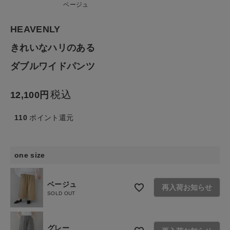
ファッション雑貨
ベージュ
HEAVENLY
生活雑貨
きれいなハリのある
食品
ダブルワイドパンツ
ギフト
税込
12,100
ブランド
110
ポイント還元
全ての商品
one size
CONTENTS
ベージュ
再入荷お知らせ
特集
SOLD OUT
ご利用ガイド
グレー
お問い合わせ