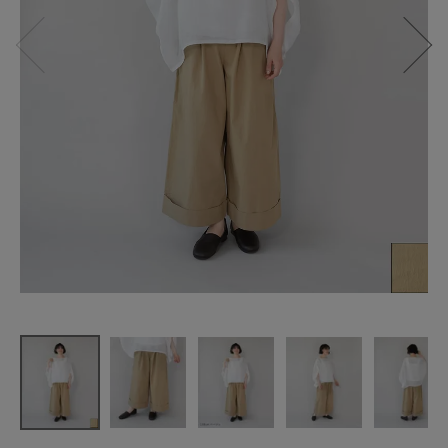
HEAVENLY
きれいなハ
リのある
ダブルワイ
ドパンツ
¥
12,100
(税込)
CATEGORY
ナチュラル服