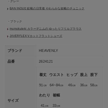
・グレー
BAN INOUE 蚊帳の日常着 やわらかな蚊帳のチュニック
・ブラック
mumokuteki カラーデニムの ゆったりフリルブラウス
JAVERFLEX Vカットフラットシューズ
ブランド
HEAVENLY
品番
2624121
着丈
ウエスト
ヒップ
股上
股下
91㎝
64~84㎝
46㎝
36㎝
58㎝
わたり
裾幅
サイズ
41㎝
33㎝