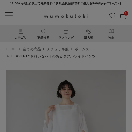
11,000円(税込)以上で送料無料 / 新規会員登録ですぐ使える500円分ptプレゼント
0
カテゴリ
商品検索
ランキング
新入荷
特集
HOME
全ての商品
ナチュラル服
ボトムス
HEAVENLYきれいなハリのあるダブルワイドパンツ
ACCOUNT MENU
ようこそ ゲスト 様
ログイン
新規会員登録