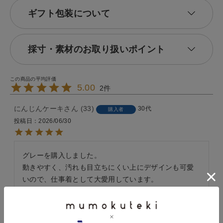
ギフト包装について
採寸・素材のお取り扱いポイント
5.00
2
にんじんケーキ
33
30代
購入者
投稿日
2026/06/30
グレーを購入しました。

動きやすく、汚れも目立ちにくい上にデザインも可愛
いので、仕事着として大愛用しています。
nt
14
非公開
購入者