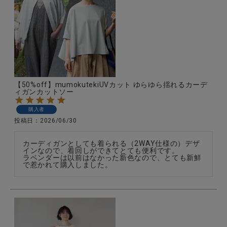
全ての商品
CONTENTS
特集
ご利用ガイド
【50%off】mumokutekiUVカット ゆらゆら揺れるカーデ
ィガンカットソー
お問い合わせ
購入者
ショップリスト
投稿日
2026/06/30
カーディガンとしても着られる（2WAY仕様の）デザ
インなので、着回しができてとても便利です。

ラベンダーは以前はなかった新色なので、とても新鮮
で惹かれて購入しました。