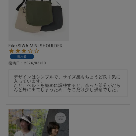
CATEGORY
ナチュラル服
FilerSIWA MINI SHOULDER
購入者
ファッション雑貨
投稿日
2026/06/30
生活雑貨
デザインはシンプルで、サイズ感もちょうど良く気に
入っています。

ただ、ベルトを短めに調整すると、余った部分がだら
んと外に出てしまうため、そこだけ少し残念でした。
食品
ギフト
ブランド