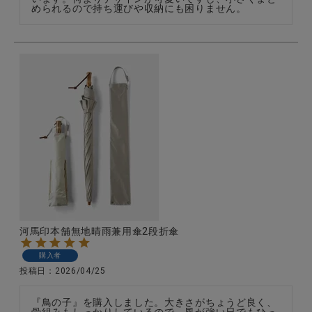
められるので持ち運びや収納にも困りません。
河馬印本舗無地晴雨兼用傘2段折傘
購入者
投稿日
2026/04/25
『鳥の子』を購入しました。大きさがちょうど良く、
骨組みもしっかりしているので、風が強い日でもひっ