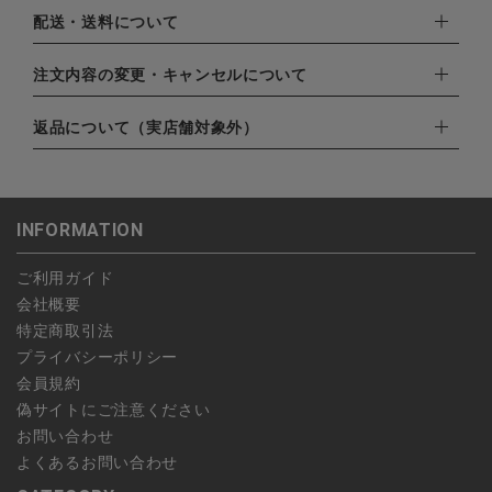
下記お支払い方法よりお選びいただけます。
配送・送料について
・クレジットカード（VISA,mastercard,JCB,AMERICAN
EXPRESS,Diners Club）
配達業者：日本郵便
注文内容の変更・キャンセルについて
・amazonペイメント
ゆうパック：800円
・楽天ペイ
ご注文日当日から翌日のAM9:00までにご連絡頂いた場合はキャ
返品について（実店舗対象外）
北海道：1,400円
・PayPay
ンセルは可能です。
沖縄：1,400円
・NP後払い
ご注文商品の一部キャンセルは出来ませんので、ご注文を全てキ
返品期限：商品到着後7営業日以内（土日祝を除く）に連絡・ご
ゆうパケット全国一律：360円
ャンセルしていただいた後、ご希望の商品のみ再度ご注文お願い
返送いただいた場合のみ対応させていただきます。
INFORMATION
します。
こちら
よりご依頼ください。
予約商品など一部キャンセルが出来ない場合がございます。あら
ご利用ガイド
かじめご了承ください。
会社概要
特定商取引法
プライバシーポリシー
会員規約
偽サイトにご注意ください
お問い合わせ
よくあるお問い合わせ