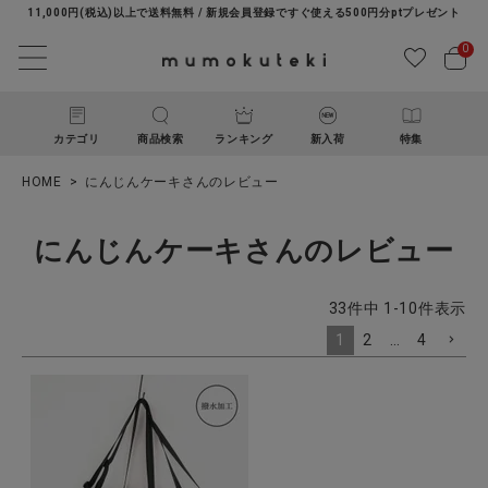
11,000円(税込)以上で送料無料 / 新規会員登録ですぐ使える500円分ptプレゼント
0
カテゴリ
商品検索
ランキング
新入荷
特集
HOME
にんじんケーキさんのレビュー
にんじんケーキさんのレビュー
33
件中
1
-
10
件表示
1
2
…
4
ACCOUNT MENU
ようこそ ゲスト 様
ログイン
新規会員登録