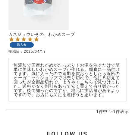
CATEGORY
カネジョウいその、わかめスープ
ナチュラル服
購入者
投稿日
2025/04/18
ファッション雑貨
無添加で国産わかめがたっぷり！お湯を注ぐだけで簡
単に美味しいわかめスープが作れる。朝食に一品付け
てます。気に入ったので追加を買おうとしたら近所の
生活雑貨
オーガニックショップでは売り切れで、他に５店見て
回ったが全部品切れで、ようやくこちらで見つけまし
た。送料が安く割引もあって安く買えて有り難かった
です。後で知ったのですが、地元に実店舗があるよう
食品
ですので、お店にも又足を運ぼうと思います。
ギフト
1
件中
1
-
1
件表示
ブランド
FOLLOW US