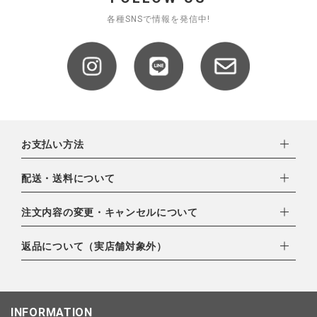
全ての商品
各種SNSで情報を発信中!
CONTENTS
特集
ご利用ガイド
お問い合わせ
お支払い方法
ショップリスト
下記お支払い方法よりお選びいただけます。
配送・送料について
・クレジットカード（VISA,mastercard,JCB,AMERICAN
EXPRESS,Diners Club）
配達業者：日本郵便
注文内容の変更・キャンセルについて
・amazonペイメント
ゆうパック：800円
・楽天ペイ
ご注文日当日から翌日のAM9:00までにご連絡頂いた場合はキャ
返品について（実店舗対象外）
北海道：1,400円
・PayPay
ンセルは可能です。
沖縄：1,400円
・NP後払い
ご注文商品の一部キャンセルは出来ませんので、ご注文を全てキ
返品期限：商品到着後7営業日以内（土日祝を除く）に連絡・ご
ゆうパケット全国一律：360円
ャンセルしていただいた後、ご希望の商品のみ再度ご注文お願い
返送いただいた場合のみ対応させていただきます。
INFORMATION
します。
こちら
よりご依頼ください。