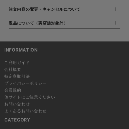
・クレジットカード（VISA,mastercard,JCB,AMERICAN
EXPRESS,Diners Club）
配達業者：日本郵便
注文内容の変更・キャンセルについて
・amazonペイメント
ゆうパック：800円
・楽天ペイ
ご注文日当日から翌日のAM9:00までにご連絡頂いた場合はキャ
返品について（実店舗対象外）
北海道：1,400円
・PayPay
ンセルは可能です。
沖縄：1,400円
・NP後払い
ご注文商品の一部キャンセルは出来ませんので、ご注文を全てキ
返品期限：商品到着後7営業日以内（土日祝を除く）に連絡・ご
ゆうパケット全国一律：360円
ャンセルしていただいた後、ご希望の商品のみ再度ご注文お願い
返送いただいた場合のみ対応させていただきます。
INFORMATION
します。
こちら
よりご依頼ください。
予約商品など一部キャンセルが出来ない場合がございます。あら
ご利用ガイド
かじめご了承ください。
会社概要
特定商取引法
プライバシーポリシー
会員規約
偽サイトにご注意ください
お問い合わせ
よくあるお問い合わせ
CATEGORY