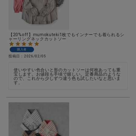
CATEGORY
【20%off】mumokuteki1枚でもインナーでも着られるシ
ャーリングネックカットソー
ナチュラル服
購入者
投稿日
2026/02/05
ファッション雑貨
使いやすい色合いと形のカットソーは何枚あっても重
宝します。お値段も手頃で嬉しい。定番商品のような
生活雑貨
ので、これから少しずつ違う色も試したいなと思いま
す。
食品
ギフト
ブランド