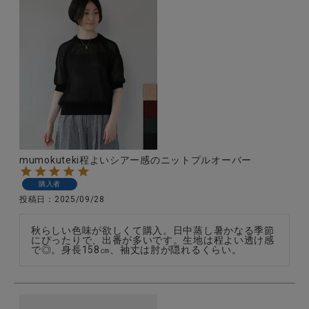
mumokuteki程よいシアー感のニットプルオーバー
購入者
投稿日
2025/09/28
秋らしい色味が欲しくて購入。日中蒸し暑かなる季節
にぴったりで、出番が多いです。生地は程よい透け感
で◎。身長158㎝、袖丈は肘が隠れるくらい。