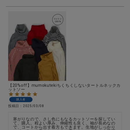
【20%off】mumokutekiちくちくしないタートルネックカ
ットソー
購入者
投稿日
2025/03/08
寒がりなので、さし色にもなるカットソーを探してい
て、購入。程よい厚み、伸縮性も良く、袖が長めなの
で、コートから出す着方もできます。生地がしっかり