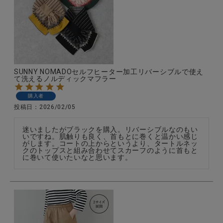
全ての商品
CONTENTS
特集
SUNNY NOMADOセルフヒーター加工リバーシブルで使え
ご利用ガイド
て洗えるノルディックマフラー
お問い合わせ
購入者
投稿日
2026/02/05
ショップリスト
迷いましたがブラックを購入。リバーシブルなのもい
いですね。肌触りも良く、首もとに巻くと温かい感じ
がします。コートの上からというより、タートルネッ
クのトップスと組み合わせてスカーフのように首もと
に巻いて使いたいなと思います。