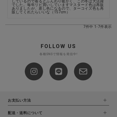
しているので着るとふんわり暖かく、この冬は大活躍
でした。毎年リピ買いしていますマスタード色は再販
ありましたが、差し色になるので、ターコイズ色も再
販してくれたらいいな（157cm）
7
件中
1
-
7
件表示
FOLLOW US
各種SNSで情報を発信中!
お支払い方法
下記お支払い方法よりお選びいただけます。
配送・送料について