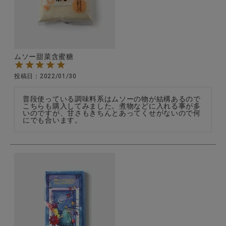
全ての商品
CONTENTS
特集
ムソー甜菜含蜜糖
ご利用ガイド
投稿日
2022/01/30
お問い合わせ
普段使っている調味料系はムソーの物が結構あるので
こちらも購入してみました。煮物などに入れる事が多
ショップリスト
いのですが、甘さもきちんとあってくせがないので何
にでも合います。