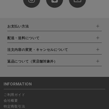
お支払い方法
下記お支払い方法よりお選びいただけます。
配送・送料について
・クレジットカード（VISA,mastercard,JCB,AMERICAN
EXPRESS,Diners Club）
配達業者：日本郵便
注文内容の変更・キャンセルについて
・amazonペイメント
ゆうパック：800円
・楽天ペイ
ご注文日当日から翌日のAM9:00までにご連絡頂いた場合はキャ
返品について（実店舗対象外）
北海道：1,400円
・PayPay
ンセルは可能です。
沖縄：1,400円
・NP後払い
ご注文商品の一部キャンセルは出来ませんので、ご注文を全てキ
返品期限：商品到着後7営業日以内（土日祝を除く）に連絡・ご
ゆうパケット全国一律：360円
ャンセルしていただいた後、ご希望の商品のみ再度ご注文お願い
返送いただいた場合のみ対応させていただきます。
INFORMATION
します。
こちら
よりご依頼ください。
予約商品など一部キャンセルが出来ない場合がございます。あら
ご利用ガイド
かじめご了承ください。
会社概要
特定商取引法