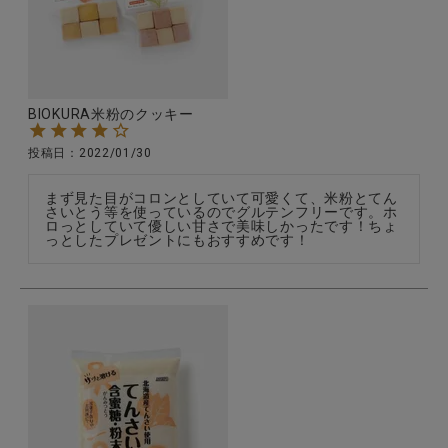
CATEGORY
BIOKURA米粉のクッキー
ナチュラル服
投稿日
2022/01/30
ファッション雑貨
まず見た目がコロンとしていて可愛くて、米粉とてん
さいとう等を使っているのでグルテンフリーです。ホ
ロっとしていて優しい甘さで美味しかったです！ちょ
生活雑貨
食品
ギフト
ブランド