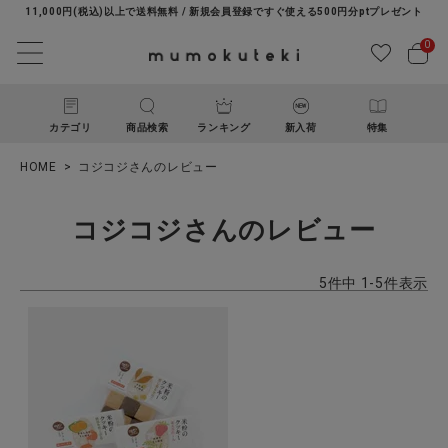
11,000円(税込)以上で送料無料 / 新規会員登録ですぐ使える500円分ptプレゼント
0
カテゴリ
商品検索
ランキング
新入荷
特集
HOME
コジコジさんのレビュー
コジコジさんのレビュー
5
件中
1
-
5
件表示
ACCOUNT MENU
ようこそ ゲスト 様
ログイン
新規会員登録