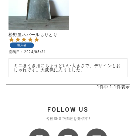
CATEGORY
松野屋ネパールちりとり
ナチュラル服
購入者
投稿日
2024/05/31
ファッション雑貨
ミニほうき用にちょうどいい大きさで、デザインもお
しゃれです。大変気に入りました。
生活雑貨
1
件中
1
-
1
件表示
食品
FOLLOW US
ギフト
各種SNSで情報を発信中!
ブランド