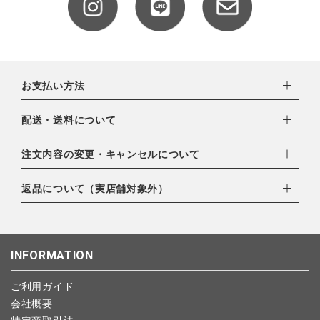
全ての商品
CONTENTS
特集
お支払い方法
ご利用ガイド
下記お支払い方法よりお選びいただけます。
配送・送料について
お問い合わせ
・クレジットカード（VISA,mastercard,JCB,AMERICAN
EXPRESS,Diners Club）
配達業者：日本郵便
注文内容の変更・キャンセルについて
ショップリスト
・amazonペイメント
ゆうパック：800円
・楽天ペイ
ご注文日当日から翌日のAM9:00までにご連絡頂いた場合はキャ
返品について（実店舗対象外）
北海道：1,400円
・PayPay
ンセルは可能です。
沖縄：1,400円
・NP後払い
ご注文商品の一部キャンセルは出来ませんので、ご注文を全てキ
返品期限：商品到着後7営業日以内（土日祝を除く）に連絡・ご
ゆうパケット全国一律：360円
ャンセルしていただいた後、ご希望の商品のみ再度ご注文お願い
返送いただいた場合のみ対応させていただきます。
INFORMATION
します。
こちら
よりご依頼ください。
予約商品など一部キャンセルが出来ない場合がございます。あら
ご利用ガイド
かじめご了承ください。
会社概要