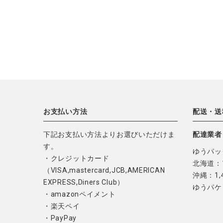
ブランド
全ての商品
CONTENTS
特集
ご利用ガイド
お問い合わせ
お支払い方法
配送・送
ショップリスト
下記お支払い方法よりお選びいただけま
配達業者
す。
ゆうパッ
・クレジットカード
北海道：1
（VISA,mastercard,JCB,AMERICAN
沖縄：1,
EXPRESS,Diners Club）
ゆうパケ
・amazonペイメント
・楽天ペイ
・PayPay