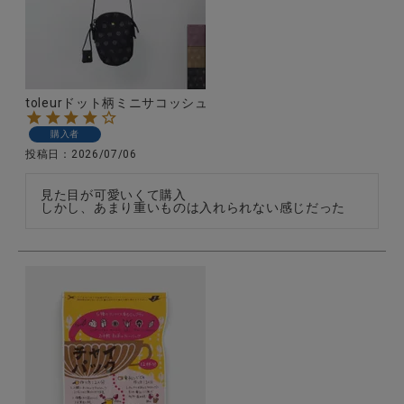
CATEGORY
toleurドット柄ミニサコッシュ
ナチュラル服
購入者
投稿日
2026/07/06
ファッション雑貨
見た目が可愛いくて購入

しかし、あまり重いものは入れられない感じだった
生活雑貨
食品
ギフト
ブランド