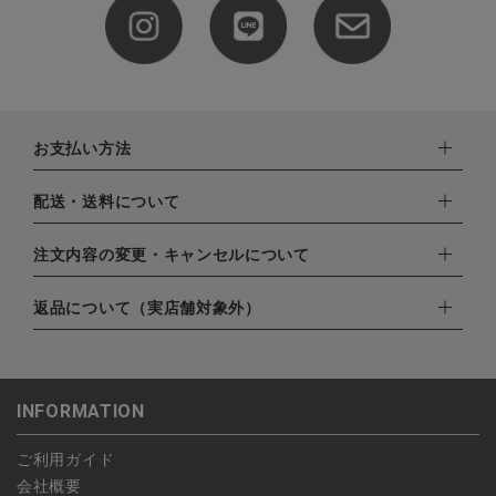
お支払い方法
下記お支払い方法よりお選びいただけます。
配送・送料について
・クレジットカード（VISA,mastercard,JCB,AMERICAN
EXPRESS,Diners Club）
配達業者：日本郵便
注文内容の変更・キャンセルについて
・amazonペイメント
ゆうパック：800円
・楽天ペイ
ご注文日当日から翌日のAM9:00までにご連絡頂いた場合はキャ
返品について（実店舗対象外）
北海道：1,400円
・PayPay
ンセルは可能です。
沖縄：1,400円
・NP後払い
ご注文商品の一部キャンセルは出来ませんので、ご注文を全てキ
返品期限：商品到着後7営業日以内（土日祝を除く）に連絡・ご
ゆうパケット全国一律：360円
ャンセルしていただいた後、ご希望の商品のみ再度ご注文お願い
返送いただいた場合のみ対応させていただきます。
INFORMATION
します。
こちら
よりご依頼ください。
予約商品など一部キャンセルが出来ない場合がございます。あら
ご利用ガイド
かじめご了承ください。
会社概要