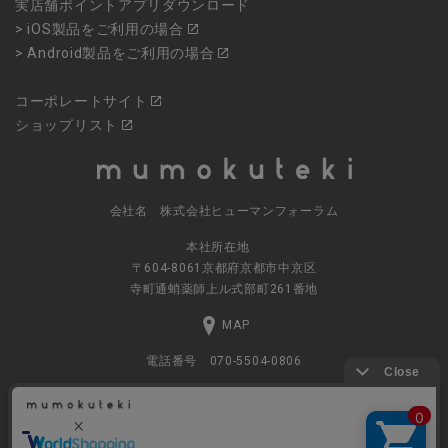
実店舗ポイントアプリダウンロード
> iOS製品をご利用の場合
> Android製品をご利用の場合
コーポレートサイト
ショップリスト
会社名 株式会社ヒューマンフォーラム
本社所在地
〒604-8061京都府京都市中京区
寺町通蛸薬師上ル式部町261番地
MAP
電話番号 070-5504-0806
営業時間 11:00～17:30（土日休業）