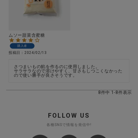
ムソー甜菜含蜜糖
購入者
投稿日
2024/02/13
さつまいもの餡を作るのに使用しました。

サラサラなので溶けやすく、甘さもしつこくなかった
ので使い勝手が良さそうです。
8
件中
1
-
8
件表示
FOLLOW US
各種SNSで情報を発信中!