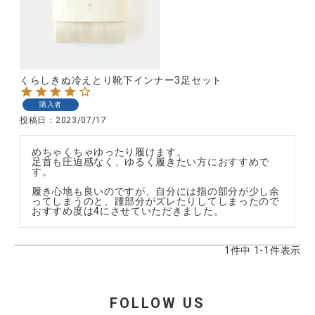
CATEGORY
くらしきぬ冷えとり靴下インナー3足セット
ナチュラル服
購入者
投稿日
2023/07/17
ファッション雑貨
めちゃくちゃゆったり履けます。

足首も圧迫感なく、ゆるく履きたい方におすすめで
す。

生活雑貨
履き心地も良いのですが、自分には指の部分が少し余
ってしまうのと、踵部分がズレたりしてしまったので
おすすめ度は4にさせていただきました。
食品
1
件中
1
-
1
件表示
ギフト
ブランド
FOLLOW US