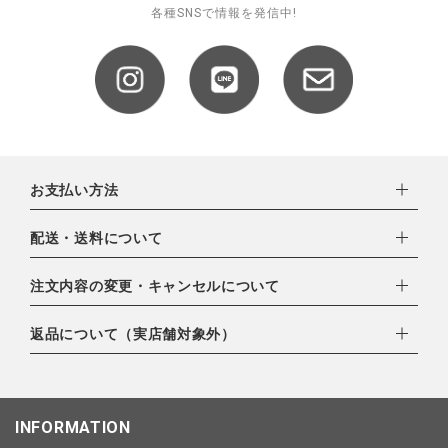
各種SNSで情報を発信中!
全ての商品
CONTENTS
特集
ご利用ガイド
お問い合わせ
お支払い方法
ショップリスト
下記お支払い方法よりお選びいただけます。
配送・送料について
・クレジットカード（VISA,mastercard,JCB,AMERICAN
EXPRESS,Diners Club）
配達業者：日本郵便
注文内容の変更・キャンセルについて
・amazonペイメント
ゆうパック：800円
・楽天ペイ
ご注文日当日から翌日のAM9:00までにご連絡頂いた場合はキャ
返品について（実店舗対象外）
北海道：1,400円
・PayPay
ンセルは可能です。
沖縄：1,400円
・NP後払い
ご注文商品の一部キャンセルは出来ませんので、ご注文を全てキ
返品期限：商品到着後7営業日以内（土日祝を除く）に連絡・ご
ゆうパケット全国一律：360円
ャンセルしていただいた後、ご希望の商品のみ再度ご注文お願い
返送いただいた場合のみ対応させていただきます。
INFORMATION
します。
こちら
よりご依頼ください。