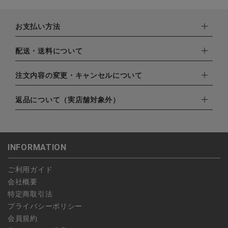
お支払い方法
下記お支払い方法よりお選びいただけます。
配送・送料について
・クレジットカード（VISA,mastercard,JCB,AMERICAN
EXPRESS,Diners Club）
配達業者：日本郵便
注文内容の変更・キャンセルについて
・amazonペイメント
ゆうパック：800円
・楽天ペイ
ご注文日当日から翌日のAM9:00までにご連絡頂いた場合はキャ
返品について（実店舗対象外）
北海道：1,400円
・PayPay
ンセルは可能です。
沖縄：1,400円
・NP後払い
ご注文商品の一部キャンセルは出来ませんので、ご注文を全てキ
返品期限：商品到着後7営業日以内（土日祝を除く）に連絡・ご
ゆうパケット全国一律：360円
ャンセルしていただいた後、ご希望の商品のみ再度ご注文お願い
返送いただいた場合のみ対応させていただきます。
INFORMATION
します。
こちら
よりご依頼ください。
予約商品など一部キャンセルが出来ない場合がございます。あら
ご利用ガイド
かじめご了承ください。
会社概要
特定商取引法
プライバシーポリシー
会員規約