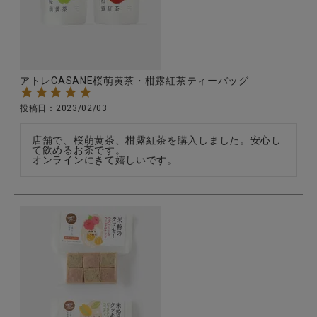
CATEGORY
アトレCASANE桜萌黄茶・柑露紅茶ティーバッグ
ナチュラル服
投稿日
2023/02/03
ファッション雑貨
店舗で、桜萌黄茶、柑露紅茶を購入しました。安心し
て飲めるお茶です。

オンラインにきて嬉しいです。
生活雑貨
食品
ギフト
ブランド