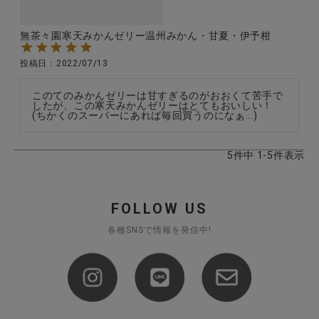
無茶々園寒天みかんゼリー温州みかん・甘夏・伊予柑
投稿日
2022/07/13
このてのみかんゼリーは甘すぎるのがおおくて苦手で
したが、この寒天みかんゼリーはとてもおいしい！

(ちかくのスーパーにあれば毎回買うのになぁ...)
5
件中
1
-
5
件表示
FOLLOW US
各種SNSで情報を発信中!