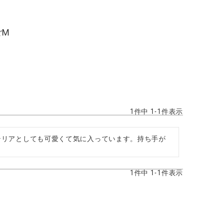
ごM
1
件中
1
-
1
件表示
テリアとしても可愛くて気に入っています。持ち手が
1
件中
1
-
1
件表示