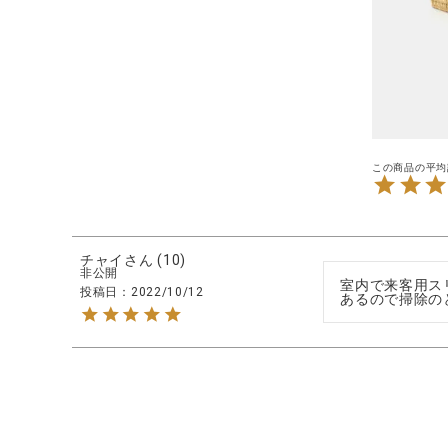
ブランド
全ての商品
CONTENTS
特集
ご利用ガイド
お問い合わせ
ショップリスト
チャイ
10
非公開
室内で来客用ス
投稿日
2022/10/12
あるので掃除の