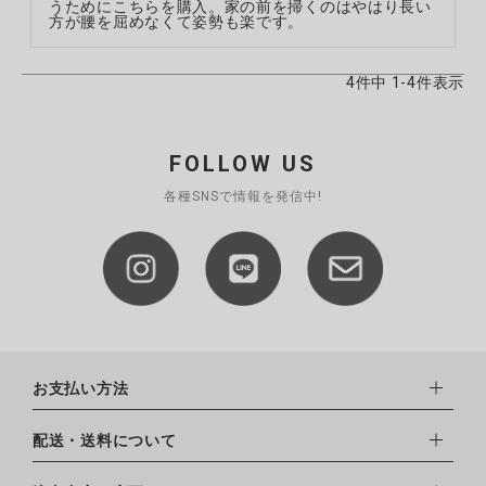
うためにこちらを購入。家の前を掃くのはやはり長い
方が腰を屈めなくて姿勢も楽です。
4
件中
1
-
4
件表示
FOLLOW US
各種SNSで情報を発信中!
お支払い方法
下記お支払い方法よりお選びいただけます。
配送・送料について
・クレジットカード（VISA,mastercard,JCB,AMERICAN