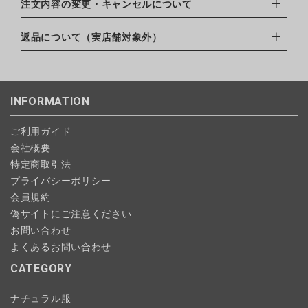
EXPRESS,Diners Club）
配達業者：日本郵便
注文内容の変更・キャンセルについて
・amazonペイメント
ゆうパック：800円
・楽天ペイ
ご注文日当日から翌日のAM9:00までにご連絡頂いた場合はキャ
返品について（実店舗対象外）
北海道：1,400円
・PayPay
ンセルは可能です。
沖縄：1,400円
・NP後払い
ご注文商品の一部キャンセルは出来ませんので、ご注文を全てキ
返品期限：商品到着後7営業日以内（土日祝を除く）に連絡・ご
ゆうパケット全国一律：360円
ャンセルしていただいた後、ご希望の商品のみ再度ご注文お願い
返送いただいた場合のみ対応させていただきます。
INFORMATION
します。
こちら
よりご依頼ください。
予約商品など一部キャンセルが出来ない場合がございます。あら
ご利用ガイド
かじめご了承ください。
会社概要
特定商取引法
プライバシーポリシー
会員規約
偽サイトにご注意ください
お問い合わせ
よくあるお問い合わせ
CATEGORY
ナチュラル服