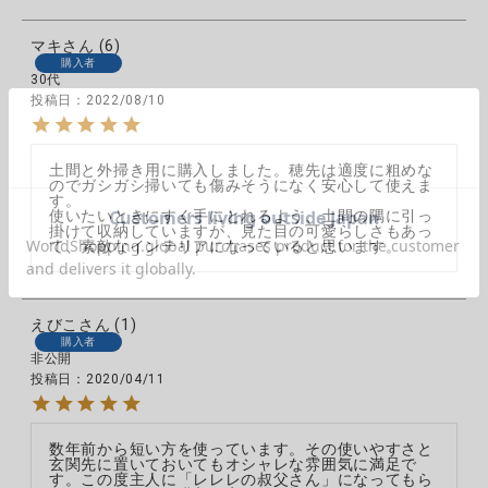
マキ
6
購入者
30代
投稿日
2022/08/10
土間と外掃き用に購入しました。穂先は適度に粗めな
のでガシガシ掃いても傷みそうになく安心して使えま
す。

使いたいときにすぐ手にとれるよう、土間の隅に引っ
掛けて収納していますが、見た目の可愛らしさもあっ
て、素敵なインテリアになっていると思います。
えびこ
1
購入者
非公開
投稿日
2020/04/11
数年前から短い方を使っています。その使いやすさと
玄関先に置いておいてもオシャレな雰囲気に満足で
す。この度主人に「レレレの叔父さん」になってもら