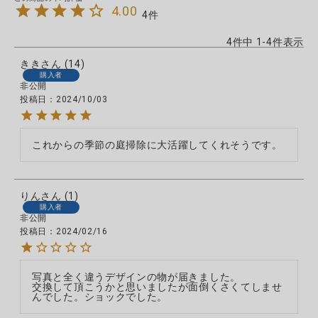
4.00
4
4
件中
1
-
4
件表示
きき
14
購入者
非公開
投稿日
2024/10/03
これからの季節の庭掃除に大活躍してくれそうです。
りん
1
購入者
非公開
投稿日
2024/02/16
写真と全く違うデザインの物が届きました。

交換して頂こうかと思いましたが面倒くさくてしませ
んでした。ショックでした。