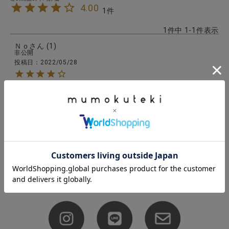
4.00
1
1
件中
1
-
1
件表示
Ｎｏ
1
非公開
投稿日
2022/05/28
松野屋さん好きで集めていました。ささっと掃除でき
ます。
1
件中
1
-
1
件表示
FOLLOW US
各種SNSで情報を発信中!