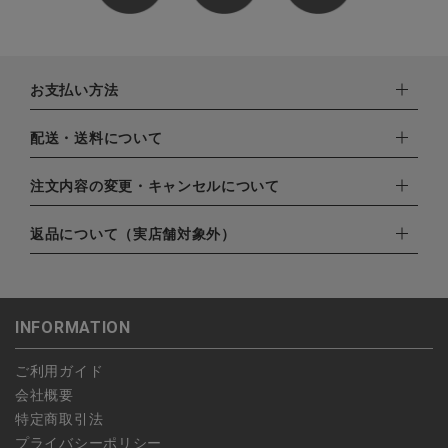
お支払い方法
下記お支払い方法よりお選びいただけます。
配送・送料について
・クレジットカード（VISA,mastercard,JCB,AMERICAN
EXPRESS,Diners Club）
配達業者：日本郵便
注文内容の変更・キャンセルについて
・amazonペイメント
ゆうパック：800円
・楽天ペイ
ご注文日当日から翌日のAM9:00までにご連絡頂いた場合はキャ
返品について（実店舗対象外）
北海道：1,400円
・PayPay
ンセルは可能です。
沖縄：1,400円
・NP後払い
ご注文商品の一部キャンセルは出来ませんので、ご注文を全てキ
返品期限：商品到着後7営業日以内（土日祝を除く）に連絡・ご
ゆうパケット全国一律：360円
ャンセルしていただいた後、ご希望の商品のみ再度ご注文お願い
返送いただいた場合のみ対応させていただきます。
INFORMATION
します。
こちら
よりご依頼ください。
予約商品など一部キャンセルが出来ない場合がございます。あら
ご利用ガイド
かじめご了承ください。
会社概要
特定商取引法
プライバシーポリシー