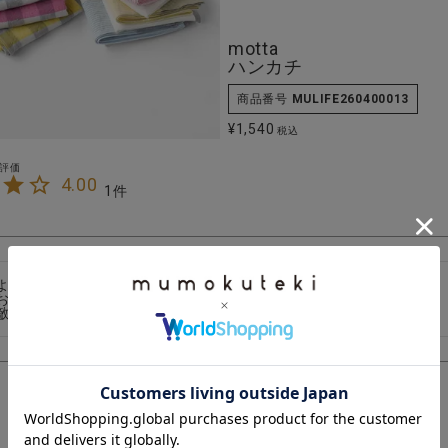
motta
ハンカチ
商品番号
MULIFE260400013
¥
1,540
税込
4.00
1
よりも大判でした！

おうか？思案中です。

敵です。