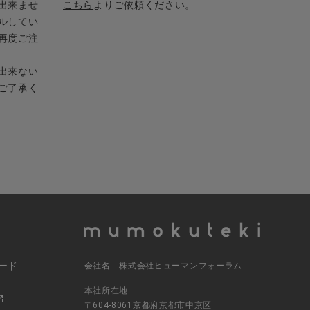
出来ませ
こちら
よりご依頼ください。
ルしてい
再度ご注
出来ない
ご了承く
ード
会社名 株式会社ヒューマンフォーラム
本社所在地
〒604-8061京都府京都市中京区