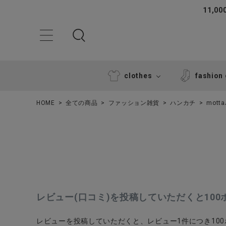
11,
clothes
fashion
HOME
全ての商品
ファッション雑貨
ハンカチ
mott
ACCOUNT MENU
レビュー(口コミ)を投稿していただくと10
ようこそ ゲスト 様
レビューを投稿していただくと、レビュー1件につき10
ログイン
新規会員登録