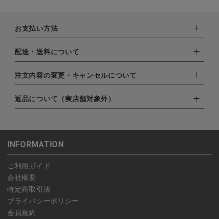
お支払い方法
下記お支払い方法よりお選びいただけます。
配送・送料について
・クレジットカード（VISA,mastercard,JCB,AMERICAN
EXPRESS,Diners Club）
配達業者：日本郵便
注文内容の変更・キャンセルについて
・amazonペイメント
ゆうパック：800円
・楽天ペイ
ご注文日当日から翌日のAM9:00までにご連絡頂いた場合はキャ
返品について（実店舗対象外）
北海道：1,400円
・PayPay
ンセルは可能です。
沖縄：1,400円
・NP後払い
ご注文商品の一部キャンセルは出来ませんので、ご注文を全てキ
返品期限：商品到着後7営業日以内（土日祝を除く）に連絡・ご
ゆうパケット全国一律：360円
ャンセルしていただいた後、ご希望の商品のみ再度ご注文お願い
返送いただいた場合のみ対応させていただきます。
INFORMATION
します。
こちら
よりご依頼ください。
予約商品など一部キャンセルが出来ない場合がございます。あら
ご利用ガイド
かじめご了承ください。
会社概要
特定商取引法
プライバシーポリシー
会員規約