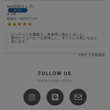
ten2023
1
購入者
非公開
投稿日
2024/11/23
パッケージが素敵で、来客用に購入しました。

華やかでコーヒーも美味しく、ギフトにも良いなぁと
思います。
5
件中
1
-
5
件表示
FOLLOW US
各種SNSで情報を発信中!