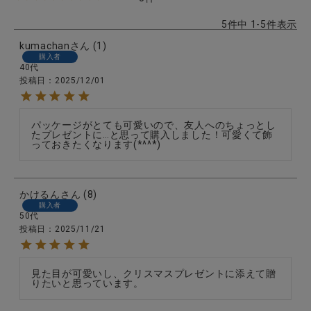
5
件中
1
-
5
件表示
kumachan
1
購入者
40代
投稿日
2025/12/01
パッケージがとても可愛いので、友人へのちょっとし
たプレゼントに…と思って購入しました！可愛くて飾
っておきたくなります(*^^*)
かけるん
8
購入者
50代
投稿日
2025/11/21
見た目が可愛いし、クリスマスプレゼントに添えて贈
りたいと思っています。