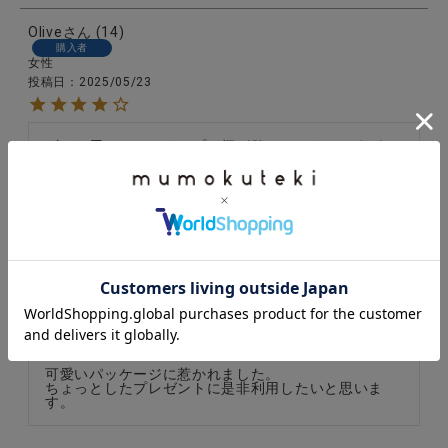
Olive
14
購入者
女性
投稿日
2025/05/23
ギフト用にチューリップの柄が欲しかったのですが、
売り切れだったのでとりあえず別の柄をお試し購入し
ました。そしたら次の日にはチューリップが入荷され
ていて…タイミングが合わず残念です^^;
フラワー
3
購入者
非公開
投稿日
2024/12/17
可愛いパッケージに惹かれました。

ちょっとしたプレゼントに是非利用したいと思いま
す。