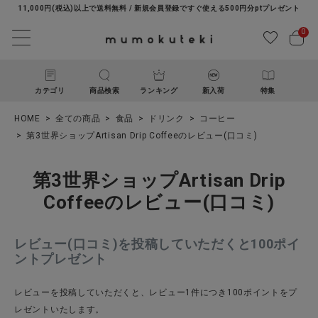
11,000円(税込)以上で送料無料 / 新規会員登録ですぐ使える500円分ptプレゼント
0
カテゴリ
商品検索
ランキング
新入荷
特集
HOME
全ての商品
食品
ドリンク
コーヒー
第3世界ショップArtisan Drip Coffeeのレビュー(口コミ)
第3世界ショップArtisan Drip
Coffeeのレビュー(口コミ)
ACCOUNT MENU
レビュー(口コミ)を投稿していただくと100ポイ
ようこそ ゲスト 様
ントプレゼント
ログイン
新規会員登録
レビューを投稿していただくと、レビュー1件につき100ポイントをプ
レゼントいたします。