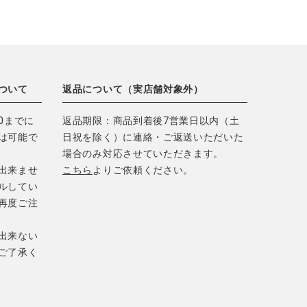
ついて
返品について（実店舗対象外）
0までに
返品期限：商品到着後7営業日以内（土
は可能で
日祝を除く）に連絡・ご返送いただいた
場合のみ対応させていただきます。
出来ませ
こちら
よりご依頼ください。
ルしてい
再度ご注
出来ない
ご了承く