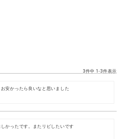
3
件中
1
-
3
件表示
しお安かったら良いなと思いました
味しかったです。またリピしたいです