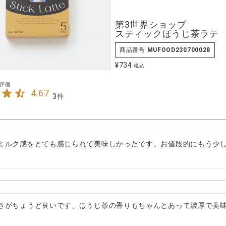
第3世界ショップ
スティックほうじ茶ラテ
商品番号
MUFOOD230700028
¥
734
税込
4.67
3
ミルク感をとても感じられて美味しかったです。お値段的にもう少
さがちょうど良いです、ほうじ茶の香りもちゃんとあって濃厚で美