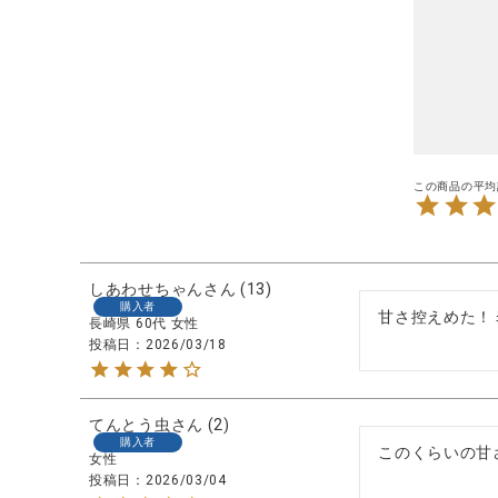
ブランド
全ての商品
CONTENTS
特集
ご利用ガイド
お問い合わせ
ショップリスト
しあわせちゃん
13
購入者
甘さ控えめた！
長崎県
60代
女性
投稿日
2026/03/18
てんとう虫
2
購入者
このくらいの甘
女性
投稿日
2026/03/04