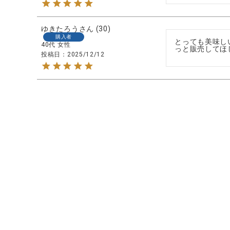
ゆきたろう
30
購入者
とっても美味し
40代
女性
っと販売してほ
投稿日
2025/12/12