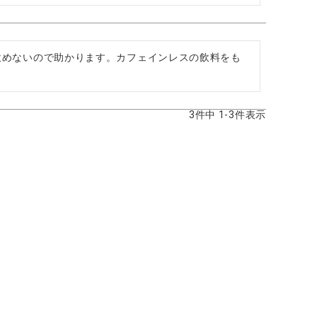
飲めないので助かります。カフェインレスの飲料をも
3
件中
1
-
3
件表示