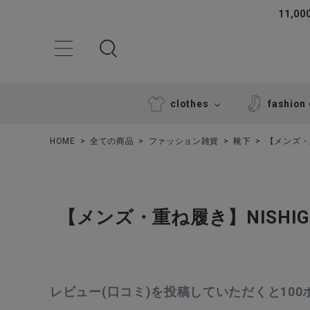
11,
clothes
fashion
HOME
全ての商品
ファッション雑貨
靴下
【メンズ・重
【メンズ・重ね履き】NISHIG
ACCOUNT MENU
ようこそ ゲスト 様
レビュー(口コミ)を投稿していただくと10
ログイン
新規会員登録