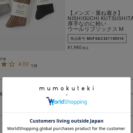
【メンズ・重ね履き】
NISHIGUCHI KUTSUSHIT
厚手なのに軽い
ウールリブソックス M
商品番号
MUFSAC241100016
¥
1,980
税込
4.00
1
靴下として買いました。素敵な色！(ネイビー)　家族は登山靴で履