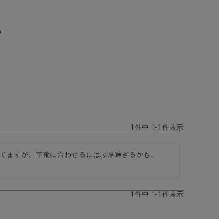
A
1
件中
1
-
1
件表示
いてますが、革靴に合わせるにはぶ厚過ぎるかも。
1
件中
1
-
1
件表示