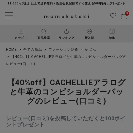
11,000円(税込)以上で送料無料 / 新規会員登録ですぐ使える500円分ptプレゼント
0
カテゴリ
商品検索
ランキング
新入荷
特集
HOME
全ての商品
ファッション雑貨
かばん
【40%off】CACHELLIEアラログと牛革のコンビショルダーバッグの
レビュー(口コミ)
【40%off】CACHELLIEアラログ
と牛革のコンビショルダーバッ
ACCOUNT MENU
グのレビュー(口コミ)
ようこそ ゲスト 様
レビュー(口コミ)を投稿していただくと100ポイ
ログイン
新規会員登録
ントプレゼント