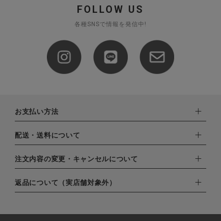
FOLLOW US
各種SNSで情報を発信中!
お支払い方法
下記お支払い方法よりお選びいただけます。
配送・送料について
・クレジットカード（VISA,mastercard,JCB,AMERICAN
EXPRESS,Diners Club）
配達業者：日本郵便
注文内容の変更・キャンセルについて
・amazonペイメント
ゆうパック：800円
・楽天ペイ
ご注文日当日から翌日のAM9:00までにご連絡頂いた場合はキャ
返品について（実店舗対象外）
北海道：1,400円
・PayPay
ンセルは可能です。
沖縄：1,400円
・NP後払い
ご注文商品の一部キャンセルは出来ませんので、ご注文を全てキ
返品期限：商品到着後7営業日以内（土日祝を除く）に連絡・ご
ゆうパケット全国一律：360円
ャンセルしていただいた後、ご希望の商品のみ再度ご注文お願い
返送いただいた場合のみ対応させていただきます。