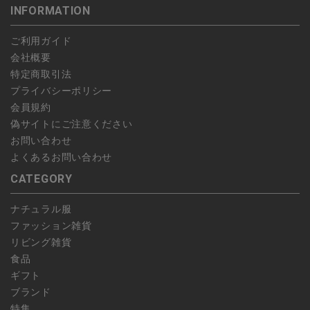
INFORMATION
します。
こちら
よりご依頼ください。
予約商品など一部キャンセルが出来ない場合がございます。あら
ご利用ガイド
かじめご了承ください。
会社概要
特定商取引法
プライバシーポリシー
会員規約
偽サイトにご注意ください
お問い合わせ
よくあるお問い合わせ
CATEGORY
ナチュラル服
ファッション雑貨
リビング雑貨
食品
ギフト
ブランド
特集