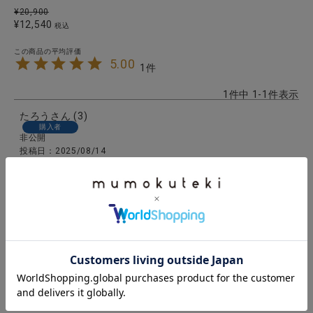
¥
20,900
¥
12,540
税込
5.00
1
1
件中
1
-
1
件表示
たろう
3
購入者
非公開
投稿日
2025/08/14
ブラックを購入しました。

コロンとした形がとてもかわいくて、小さいですがた
くさん入りそうです。

ちょっと高いので実物を見ずに購入するのを迷いまし
1
件中
1
-
1
件表示