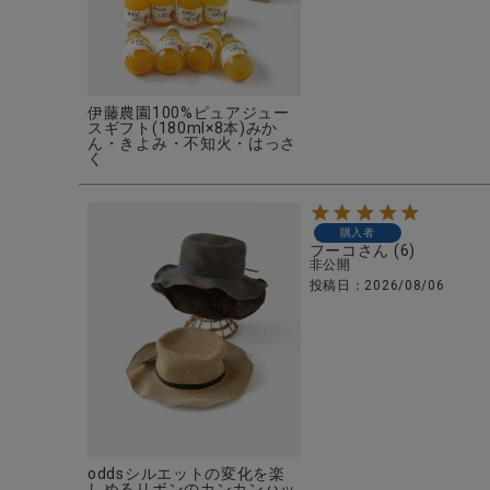
伊藤農園100%ピュアジュー
スギフト(180ml×8本)みか
ん・きよみ・不知火・はっさ
く
購入者
フーコ
6
非公開
投稿日
2026/08/06
oddsシルエットの変化を楽
しめるリボンのカンカンハッ