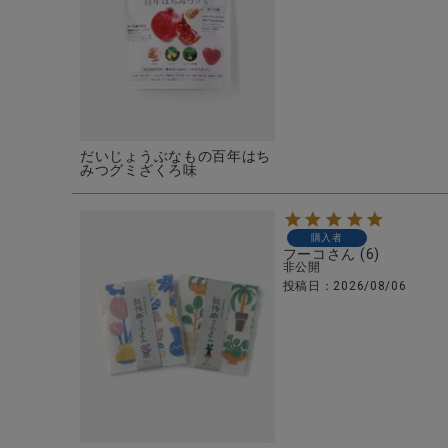
だいじょうぶなもの百年はち
みつグミざくろ味
購入者
フーコ
6
非公開
投稿日
2026/08/06