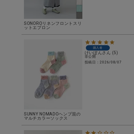
ブランド
全ての商品
SONOROリネンフロントスリ
ットエプロン
CONTENTS
特集
購入者
けいぽん
5
ご利用ガイド
非公開
投稿日
2026/08/07
お問い合わせ
ショップリスト
SUNNY NOMADOヘンプ混の
マルチカラーソックス