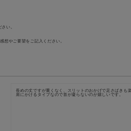
ださい。
の感想やご要望をご記入ください。
。
長めの丈ですが重くなく、スリットのおかげで足さばきも楽
肩にかけるタイプなので首が凝らないのが嬉しいです。