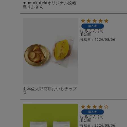
mumokutekiオリジナル蚊帳
織りふきん
購入者
はる
5
非公開
投稿日
2026/08/06
山本佐太郎商店おいもチップ
ス
購入者
はる
5
非公開
投稿日
2026/08/06