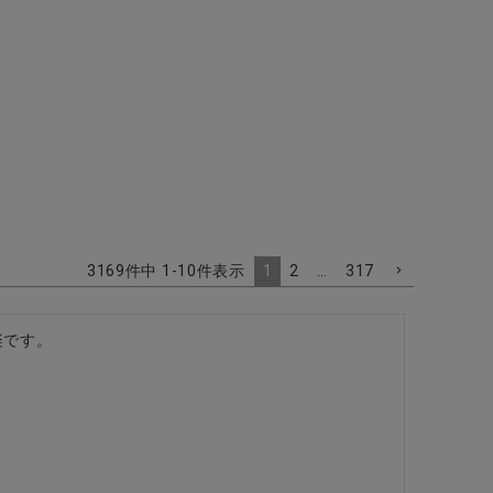
1
2
…
317
3169
件中
1
-
10
件表示
です。
