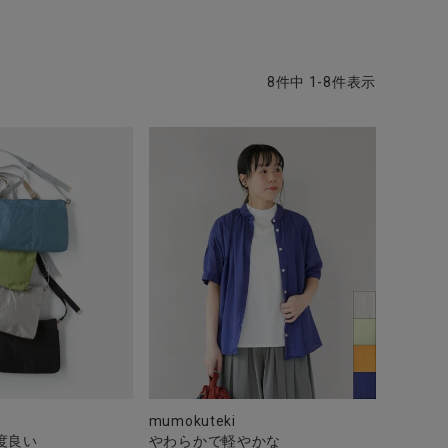
8
件中
1
-
8
件表示
mumokuteki
度良い
やわらかで軽やかな