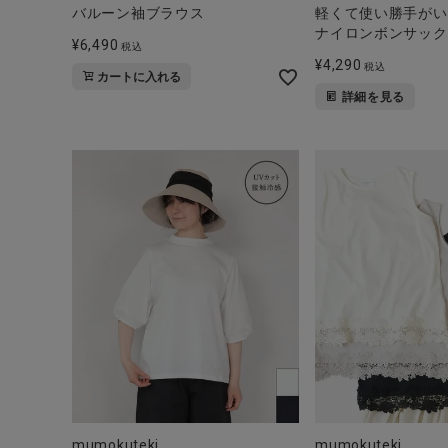
ブランド
バルーン袖ブラウス
軽くて使い勝手がい
ナイロンボンサック
¥
6,490
税込
全ての商品
¥
4,290
税込
カートに入れる
詳細を見る
CONTENTS
特集
ご利用ガイド
お問い合わせ
ショップリスト
mumokuteki
mumokuteki