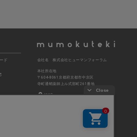
ード
会社名 株式会社ヒューマンフォーラム
本社所在地
〒604-8061京都府京都市中京区
寺町通蛸薬師上ル式部町261番地
MAP
電話番号 070-5504-0806
営業時間 11:00～17:30（土日休業）