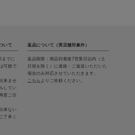
ついて
返品について（実店舗対象外）
0までに
返品期限：商品到着後7営業日以内（土
は可能で
日祝を除く）に連絡・ご返送いただいた
場合のみ対応させていただきます。
出来ませ
こちら
よりご依頼ください。
ルしてい
再度ご注
出来ない
ご了承く