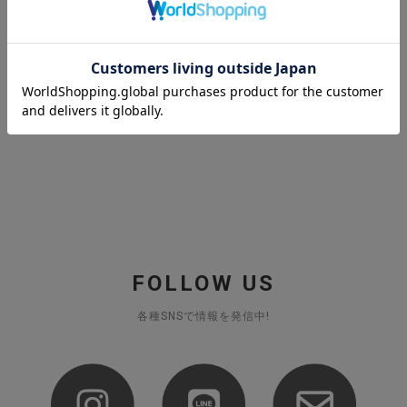
大きな襟の
リネンプルオーバー
¥
9,020
税込
カートに入れる
FOLLOW US
各種SNSで情報を発信中!