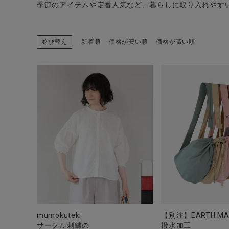
季節のアイテムや定番人気など、暮らしに取り入れやす
並び替え
新着順
価格が安い順
価格が高い順
CATEGORY
ナチュラル服
ファッション雑貨
生活雑貨
食品
ギフト
mumokuteki
【別注】EARTH MA
サークル刺繍の
撥水加工