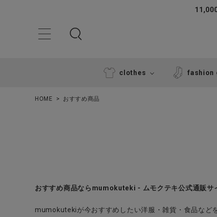
11,
clothes
fashion
HOME
おすすめ商品
ACCOUNT MENU
おすすめ商品ならmumokuteki - ムモクテキ公式通販サ
ようこそ ゲスト 様
mumokutekiが今おすすめしたい洋服・雑貨・食品な
ログイン
新規会員登録