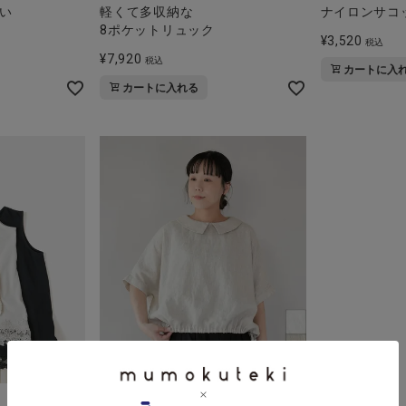
ナイロンサコ
い
軽くて多収納な
8ポケットリュック
¥
3,520
税込
¥
7,920
税込
カートに入
カートに入れる
mumokuteki