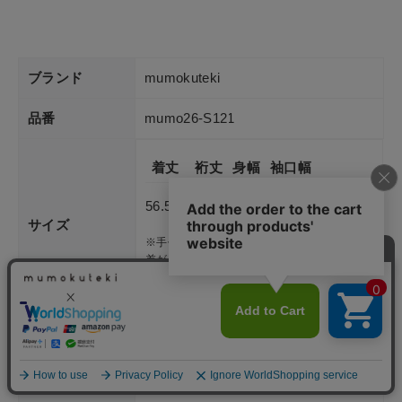
ブランド
mumokuteki
品番
mumo26-S121
着丈
裄丈
身幅
袖口幅
56.5㎝
48㎝
82㎝
14㎝
サイズ
※手作業による平置き採寸のため、多少の誤
差が生じる場合があります。
また天然素材や伸縮性のある素材の場合、
1~2cmの誤差が出ることがあります。
ポケット
なし
透け感
ホワイト、ラベンダーややあり