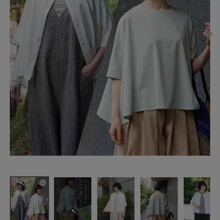
【50%off】
mumokuteki
UVカット ゆ
らゆら揺れ
る
カーディガ
ンカットソ
ー
¥
2,970
(税込)
CATEGORY