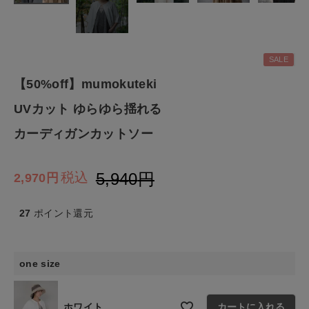
ナチュラル服
ファッション雑貨
SALE
【50%off】mumokuteki
生活雑貨
UVカット ゆらゆら揺れる
食品
カーディガンカットソー
ギフト
5,940
税込
2,970
ブランド
27
ポイント還元
全ての商品
one size
CONTENTS
特集
ホワイト
カートに入れる