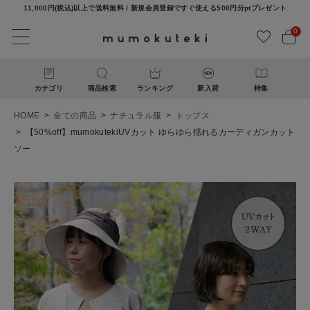
11,000円(税込)以上で送料無料 / 新規会員登録ですぐ使える500円分ptプレゼント
0
カテゴリ
商品検索
ランキング
新入荷
特集
HOME
全ての商品
ナチュラル服
トップス
【50%off】mumokutekiUVカット ゆらゆら揺れるカーディガンカット
ソー
ACCOUNT MENU
ようこそ ゲスト 様
ログイン
新規会員登録