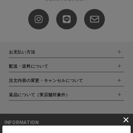
CATEGORY
ナチュラル服
お支払い方法
ファッション雑貨
下記お支払い方法よりお選びいただけます。
配送・送料について
・クレジットカード（VISA,mastercard,JCB,AMERICAN
生活雑貨
EXPRESS,Diners Club）
配達業者：日本郵便
注文内容の変更・キャンセルについて
・amazonペイメント
食品
ゆうパック：800円
・楽天ペイ
ご注文日当日から翌日のAM9:00までにご連絡頂いた場合はキャ
返品について（実店舗対象外）
北海道：1,400円
・PayPay
ンセルは可能です。
沖縄：1,400円
ギフト
・NP後払い
ご注文商品の一部キャンセルは出来ませんので、ご注文を全てキ
返品期限：商品到着後7営業日以内（土日祝を除く）に連絡・ご
ゆうパケット全国一律：360円
ャンセルしていただいた後、ご希望の商品のみ再度ご注文お願い
返送いただいた場合のみ対応させていただきます。
INFORMATION
ブランド
します。
こちら
よりご依頼ください。
予約商品など一部キャンセルが出来ない場合がございます。あら