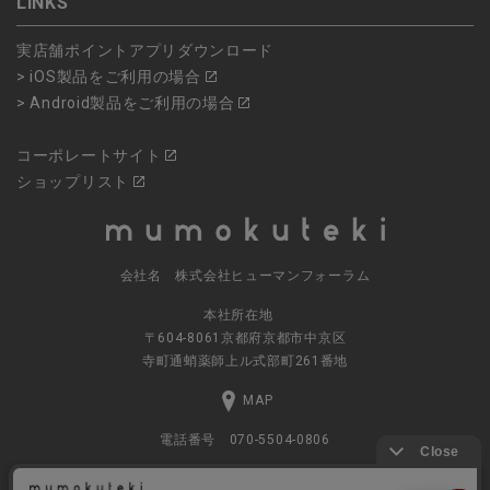
LINKS
実店舗ポイントアプリダウンロード
> iOS製品をご利用の場合
> Android製品をご利用の場合
コーポレートサイト
ショップリスト
会社名 株式会社ヒューマンフォーラム
本社所在地
〒604-8061京都府京都市中京区
寺町通蛸薬師上ル式部町261番地
MAP
電話番号 070-5504-0806
営業時間 11:00～17:30（土日休業）