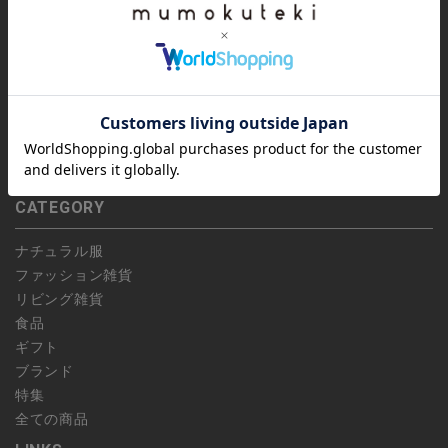
ご利用ガイド
かじめご了承ください。
全ての商品
会社概要
特定商取引法
CONTENTS
プライバシーポリシー
会員規約
特集
偽サイトにご注意ください
ご利用ガイド
お問い合わせ
よくあるお問い合わせ
お問い合わせ
CATEGORY
ショップリスト
ナチュラル服
ファッション雑貨
リビング雑貨
食品
ギフト
ブランド
特集
全ての商品