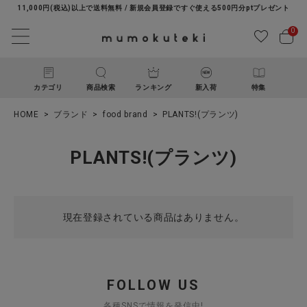
11,000円(税込)以上で送料無料 / 新規会員登録ですぐ使える500円分ptプレゼント
0
カテゴリ
商品検索
ランキング
新入荷
特集
HOME
ブランド
food brand
PLANTS!(プランツ)
PLANTS!(プランツ)
現在登録されている商品はありません。
ACCOUNT MENU
ようこそ ゲスト 様
ログイン
新規会員登録
FOLLOW US
各種SNSで情報を発信中!