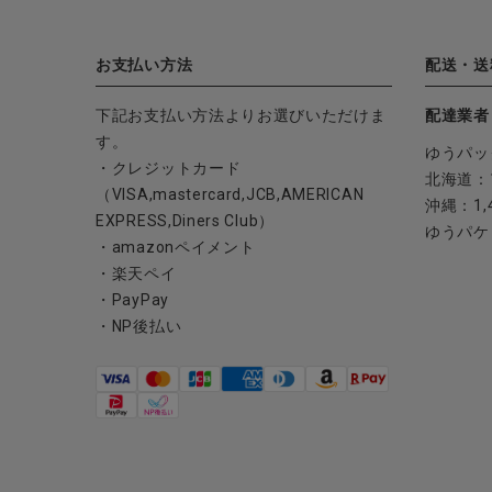
ブランド
全ての商品
お支払い方法
配送・送
CONTENTS
下記お支払い方法よりお選びいただけま
配達業者
す。
ゆうパッ
特集
・クレジットカード
北海道：1
（VISA,mastercard,JCB,AMERICAN
ご利用ガイド
沖縄：1,
EXPRESS,Diners Club）
ゆうパケ
お問い合わせ
・amazonペイメント
・楽天ペイ
ショップリスト
・PayPay
・NP後払い