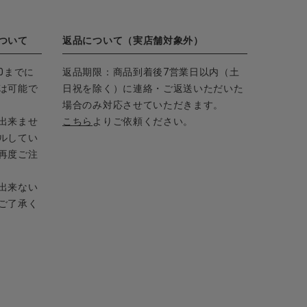
ついて
返品について（実店舗対象外）
0までに
返品期限：商品到着後7営業日以内（土
は可能で
日祝を除く）に連絡・ご返送いただいた
場合のみ対応させていただきます。
出来ませ
こちら
よりご依頼ください。
ルしてい
再度ご注
出来ない
ご了承く