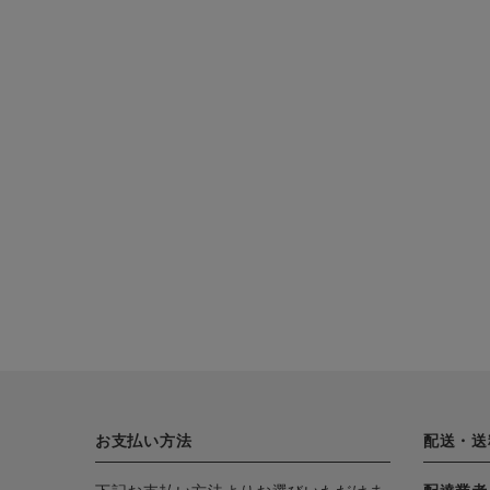
CATEGORY
ナチュラル服
ファッション雑貨
生活雑貨
食品
ギフト
お支払い方法
配送・送