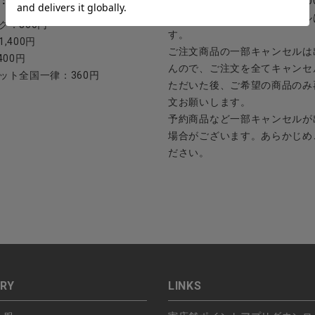
：日本郵便
ご注文日当日から翌日のAM9:0
ご連絡頂いた場合はキャンセル
ク：800円
す。
,400円
ご注文商品の一部キャンセルは
400円
んので、ご注文を全てキャンセ
ット全国一律：360円
ただいた後、ご希望の商品のみ
文お願いします。
予約商品など一部キャンセルが
場合がございます。あらかじめ
ださい。
RY
LINKS