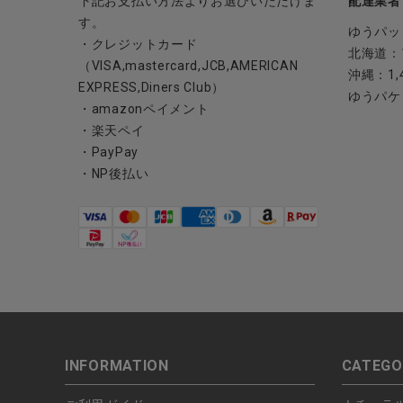
下記お支払い方法よりお選びいただけま
配達業者
ブランド
す。
ゆうパッ
・クレジットカード
全ての商品
北海道：1
（VISA,mastercard,JCB,AMERICAN
沖縄：1,
EXPRESS,Diners Club）
CONTENTS
ゆうパケ
・amazonペイメント
特集
・楽天ペイ
・PayPay
ご利用ガイド
・NP後払い
お問い合わせ
ショップリスト
INFORMATION
CATEGO