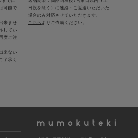
0までに
返品期限：商品到着後7営業日以内（土
は可能で
日祝を除く）に連絡・ご返送いただいた
場合のみ対応させていただきます。
出来ませ
こちら
よりご依頼ください。
ルしてい
再度ご注
出来ない
ご了承く