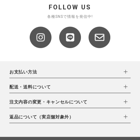
FOLLOW US
各種SNSで情報を発信中!
CATEGORY
ナチュラル服
ファッション雑貨
お支払い方法
生活雑貨
下記お支払い方法よりお選びいただけます。
配送・送料について
・クレジットカード（VISA,mastercard,JCB,AMERICAN
食品
EXPRESS,Diners Club）
配達業者：日本郵便
注文内容の変更・キャンセルについて
・amazonペイメント
ギフト
ゆうパック：800円
・楽天ペイ
ご注文日当日から翌日のAM9:00までにご連絡頂いた場合はキャ
返品について（実店舗対象外）
北海道：1,400円
・PayPay
ンセルは可能です。
沖縄：1,400円
ブランド
・NP後払い
ご注文商品の一部キャンセルは出来ませんので、ご注文を全てキ
返品期限：商品到着後7営業日以内（土日祝を除く）に連絡・ご
ゆうパケット全国一律：360円
ャンセルしていただいた後、ご希望の商品のみ再度ご注文お願い
返送いただいた場合のみ対応させていただきます。