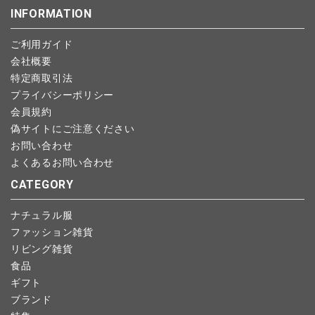
INFORMATION
全ての商品
します。
こちら
よりご依頼ください。
予約商品など一部キャンセルが出来ない場合がございます。あら
ご利用ガイド
CONTENTS
かじめご了承ください。
会社概要
特集
特定商取引法
プライバシーポリシー
ご利用ガイド
会員規約
偽サイトにご注意ください
お問い合わせ
お問い合わせ
ショップリスト
よくあるお問い合わせ
CATEGORY
ナチュラル服
ファッション雑貨
リビング雑貨
食品
ギフト
ブランド