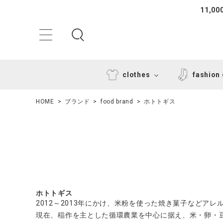
11,
clothes
fashion
HOME
ブランド
food brand
ホトトギス
ACCOUNT MENU
ホトトギス
ようこそ ゲスト 様
2012～2013年にかけ、米粉を使った焼き菓子など
現在、稲作を主とした循環農業を中心に据え、米・卵・
ログイン
新規会員登録