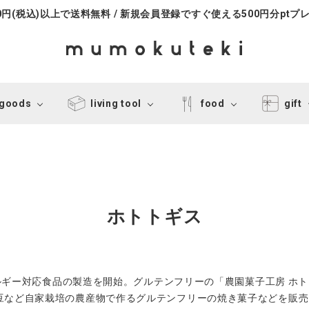
000円(税込)以上で送料無料 / 新規会員登録ですぐ使える500円分ptプ
 goods
living tool
food
gift
ホトトギス
アレルギー対応食品の製造を開始。グルテンフリーの「農園菓子工房 ホ
豆など自家栽培の農産物で作るグルテンフリーの焼き菓子などを販売