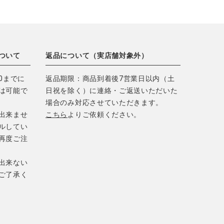
ついて
返品について（実店舗対象外）
0までに
返品期限：商品到着後7営業日以内（土
は可能で
日祝を除く）に連絡・ご返送いただいた
場合のみ対応させていただきます。
出来ませ
こちら
よりご依頼ください。
ルしてい
再度ご注
出来ない
ご了承く