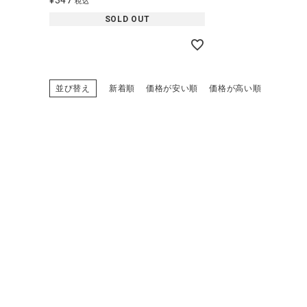
¥
347
ブランド
税込
SOLD OUT
全ての商品
CONTENTS
並び替え
新着順
価格が安い順
価格が高い順
特集
ご利用ガイド
お問い合わせ
ショップリスト