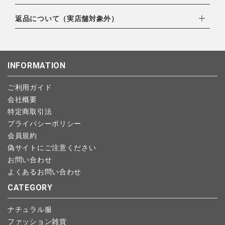
・amazonペイメント
全ての商品
ゆうパック：800円
・楽天ペイ
ご注文日当日から翌日のAM9:00までにご連絡頂いた場合はキャ
返品について（実店舗対象外）
北海道：1,400円
・PayPay
ンセルは可能です。
CONTENTS
沖縄：1,400円
・NP後払い
ご注文商品の一部キャンセルは出来ませんので、ご注文を全てキ
返品期限：商品到着後7営業日以内（土日祝を除く）に連絡・ご
ゆうパケット全国一律：360円
特集
ャンセルしていただいた後、ご希望の商品のみ再度ご注文お願い
返送いただいた場合のみ対応させていただきます。
INFORMATION
します。
こちら
よりご依頼ください。
ご利用ガイド
予約商品など一部キャンセルが出来ない場合がございます。あら
ご利用ガイド
かじめご了承ください。
お問い合わせ
会社概要
特定商取引法
ショップリスト
プライバシーポリシー
会員規約
偽サイトにご注意ください
お問い合わせ
よくあるお問い合わせ
CATEGORY
ナチュラル服
ファッション雑貨