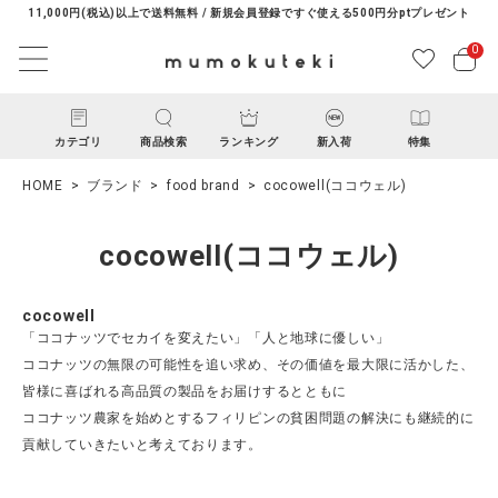
11,000円(税込)以上で送料無料 / 新規会員登録ですぐ使える500円分ptプレゼント
0
カテゴリ
商品検索
ランキング
新入荷
特集
HOME
ブランド
food brand
cocowell(ココウェル)
cocowell(ココウェル)
cocowell
「ココナッツでセカイを変えたい」「人と地球に優しい」
ACCOUNT MENU
ココナッツの無限の可能性を追い求め、その価値を最大限に活かした、
ようこそ ゲスト 様
皆様に喜ばれる高品質の製品をお届けするとともに
ココナッツ農家を始めとするフィリピンの貧困問題の解決にも継続的に
貢献していきたいと考えております。
ログイン
新規会員登録