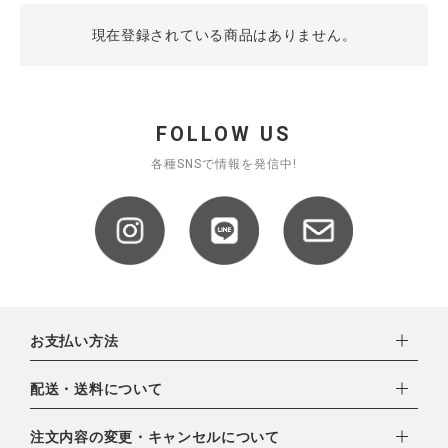
現在登録されている商品はありません。
CATEGORY
FOLLOW US
ナチュラル服
各種SNSで情報を発信中!
ファッション雑貨
生活雑貨
食品
お支払い方法
ギフト
下記お支払い方法よりお選びいただけます。
配送・送料について
・クレジットカード（VISA,mastercard,JCB,AMERICAN
ブランド
EXPRESS,Diners Club）
配達業者：日本郵便
注文内容の変更・キャンセルについて