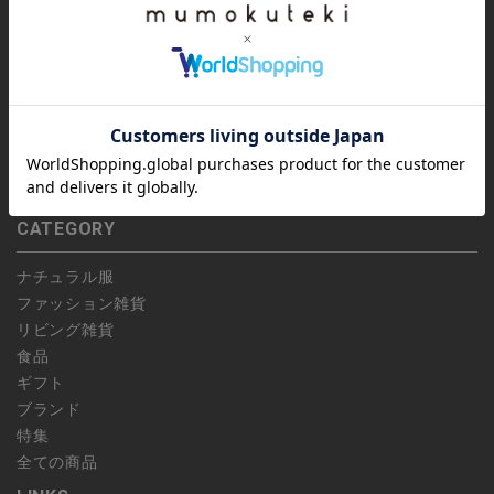
ご利用ガイド
かじめご了承ください。
全ての商品
会社概要
特定商取引法
CONTENTS
プライバシーポリシー
会員規約
特集
偽サイトにご注意ください
ご利用ガイド
お問い合わせ
よくあるお問い合わせ
お問い合わせ
CATEGORY
ショップリスト
ナチュラル服
ファッション雑貨
リビング雑貨
食品
ギフト
ブランド
特集
全ての商品