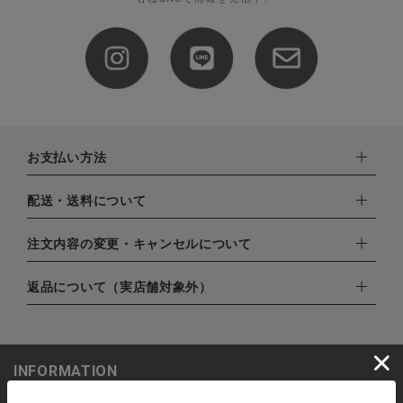
CATEGORY
ナチュラル服
お支払い方法
ファッション雑貨
下記お支払い方法よりお選びいただけます。
配送・送料について
・クレジットカード（VISA,mastercard,JCB,AMERICAN
生活雑貨
EXPRESS,Diners Club）
配達業者：日本郵便
注文内容の変更・キャンセルについて
・amazonペイメント
食品
ゆうパック：800円
・楽天ペイ
ご注文日当日から翌日のAM9:00までにご連絡頂いた場合はキャ
返品について（実店舗対象外）
北海道：1,400円
・PayPay
ンセルは可能です。
沖縄：1,400円
ギフト
・NP後払い
ご注文商品の一部キャンセルは出来ませんので、ご注文を全てキ
返品期限：商品到着後7営業日以内（土日祝を除く）に連絡・ご
ゆうパケット全国一律：360円
ャンセルしていただいた後、ご希望の商品のみ再度ご注文お願い
返送いただいた場合のみ対応させていただきます。
INFORMATION
ブランド
します。
こちら
よりご依頼ください。
予約商品など一部キャンセルが出来ない場合がございます。あら