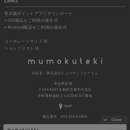
LINKS
実店舗ポイントアプリダウンロード
> iOS製品をご利用の場合
> Android製品をご利用の場合
コーポレートサイト
ショップリスト
会社名 株式会社ヒューマンフォーラム
本社所在地
〒604-8061京都府京都市中京区
寺町通蛸薬師上ル式部町261番地
MAP
電話番号 070-5504-0806
営業時間 11:00～17:30（土日休業）