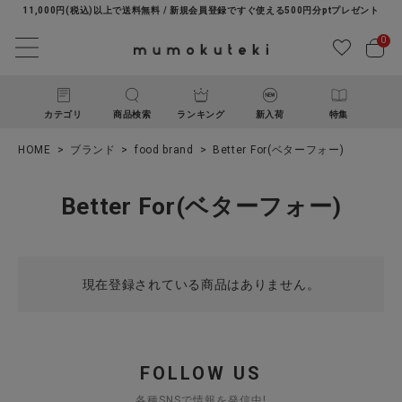
11,000円(税込)以上で送料無料 / 新規会員登録ですぐ使える500円分ptプレゼント
0
カテゴリ
商品検索
ランキング
新入荷
特集
HOME
ブランド
food brand
Better For(ベターフォー)
Better For(ベターフォー)
現在登録されている商品はありません。
ACCOUNT MENU
ようこそ ゲスト 様
ログイン
新規会員登録
FOLLOW US
各種SNSで情報を発信中!