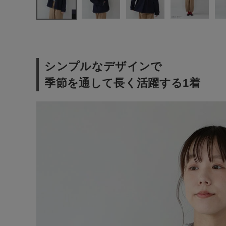
ナチュラル服
ファッション雑貨
生活雑貨
シンプルなデザインで
季節を通して長く活躍する1着
食品
ギフト
ブランド
全ての商品
CONTENTS
特集