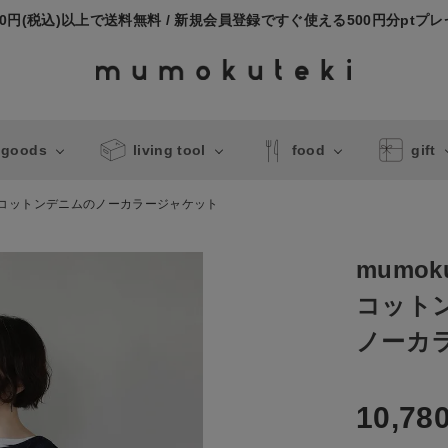
000円(税込)以上で送料無料 / 新規会員登録ですぐ使える500円分ptプ
 goods
living tool
food
gift
ekiコットンデニムのノーカラージャケット
mumoku
コット
ノーカ
10,78