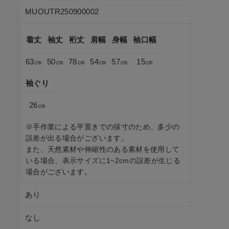
MUOUTR250900002
着丈
袖丈
裄丈
肩幅
身幅
袖口幅
63㎝
50㎝
78㎝
54㎝
57㎝
15㎝
袖ぐり
26㎝
※手作業による平置きでの採寸のため、多少の
誤差が出る場合がございます。
また、天然素材や伸縮性のある素材を使用して
いる場合、表示サイズに1~2cmの誤差が生じる
場合がございます。
あり
なし