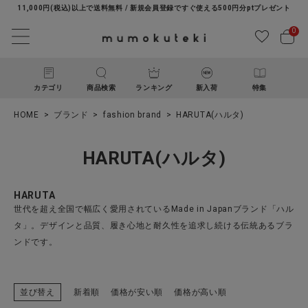
11,000円(税込)以上で送料無料 / 新規会員登録ですぐ使える500円分ptプレゼント
0
カテゴリ
商品検索
ランキング
新入荷
特集
HOME
ブランド
fashion brand
HARUTA(ハルタ)
HARUTA(ハルタ)
HARUTA
世代を超え全国で幅広く愛用されているMade in Japanブランド「ハル
ACCOUNT MENU
タ」。デザインと品質、履き心地と耐久性を追求し続ける伝統あるブラ
ようこそ ゲスト 様
ンドです。
ログイン
新規会員登録
並び替え
新着順
価格が安い順
価格が高い順