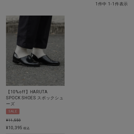
1
件中
1
-
1
件表示
CATEGORY
ナチュラル服
ファッション雑貨
生活雑貨
食品
【10%off】HARUTA
SPOCK SHOES スポックシュ
ーズ
ギフト
SALE
¥
11,550
ブランド
¥
10,395
税込