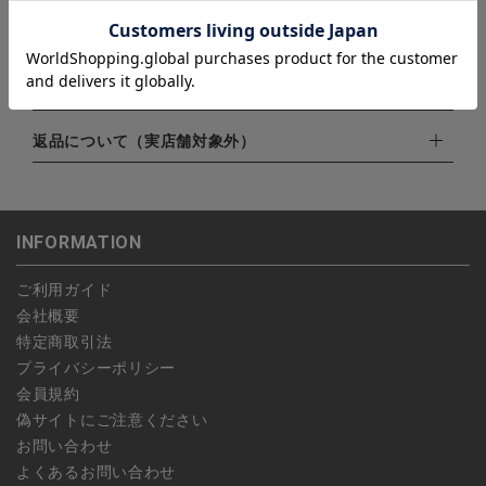
下記お支払い方法よりお選びいただけます。
配送・送料について
・クレジットカード（VISA,mastercard,JCB,AMERICAN
EXPRESS,Diners Club）
配達業者：日本郵便
注文内容の変更・キャンセルについて
・amazonペイメント
ゆうパック：800円
・楽天ペイ
ご注文日当日から翌日のAM9:00までにご連絡頂いた場合はキャ
返品について（実店舗対象外）
北海道：1,400円
・PayPay
ンセルは可能です。
沖縄：1,400円
・NP後払い
ご注文商品の一部キャンセルは出来ませんので、ご注文を全てキ
返品期限：商品到着後7営業日以内（土日祝を除く）に連絡・ご
ゆうパケット全国一律：360円
ャンセルしていただいた後、ご希望の商品のみ再度ご注文お願い
返送いただいた場合のみ対応させていただきます。
INFORMATION
します。
こちら
よりご依頼ください。
予約商品など一部キャンセルが出来ない場合がございます。あら
ご利用ガイド
かじめご了承ください。
会社概要
特定商取引法
プライバシーポリシー
会員規約
偽サイトにご注意ください
お問い合わせ
よくあるお問い合わせ