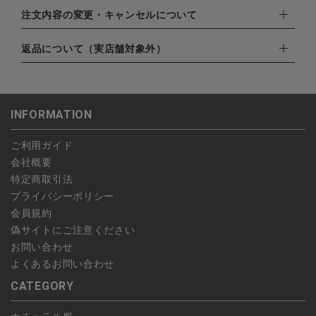
EXPRESS,Diners Club）
配達業者：日本郵便
注文内容の変更・キャンセルについて
・amazonペイメント
ゆうパック：800円
・楽天ペイ
ご注文日当日から翌日のAM9:00までにご連絡頂いた場合はキャ
返品について（実店舗対象外）
北海道：1,400円
・PayPay
ンセルは可能です。
沖縄：1,400円
・NP後払い
ご注文商品の一部キャンセルは出来ませんので、ご注文を全てキ
返品期限：商品到着後7営業日以内（土日祝を除く）に連絡・ご
ゆうパケット全国一律：360円
ャンセルしていただいた後、ご希望の商品のみ再度ご注文お願い
返送いただいた場合のみ対応させていただきます。
INFORMATION
します。
こちら
よりご依頼ください。
予約商品など一部キャンセルが出来ない場合がございます。あら
ご利用ガイド
かじめご了承ください。
会社概要
特定商取引法
プライバシーポリシー
会員規約
偽サイトにご注意ください
お問い合わせ
よくあるお問い合わせ
CATEGORY