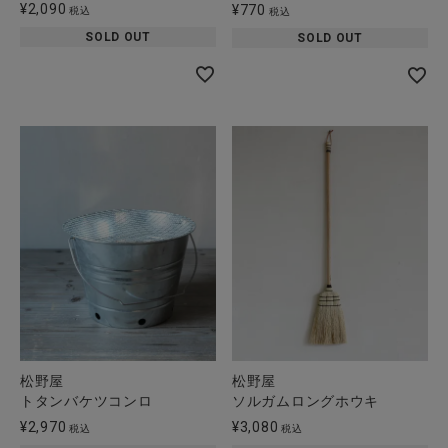
¥
2,090
¥
770
税込
税込
SOLD OUT
SOLD OUT
松野屋
松野屋
トタンバケツコンロ
ソルガムロングホウキ
¥
2,970
¥
3,080
税込
税込