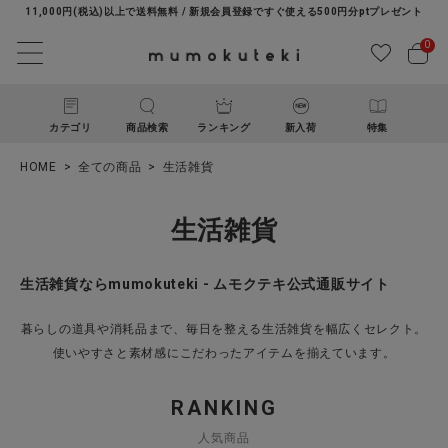
11,000円(税込)以上で送料無料 / 新規会員登録ですぐ使える500円分ptプレゼント
0
カテゴリ
商品検索
ランキング
新入荷
特集
HOME
全ての商品
生活雑貨
生活雑貨
生活雑貨ならmumokuteki - ムモクテキ公式通販サイト
ACCOUNT MENU
暮らしの道具や消耗品まで、毎日を整える生活雑貨を幅広くセレクト。
ようこそ ゲスト 様
使いやすさと素材感にこだわったアイテムを揃えています。
RANKING
ログイン
新規会員登録
人気商品