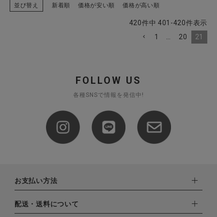
並び替え
新着順
価格が安い順
価格が高い順
420
件中
401
-
420
件表示
1
…
20
21
FOLLOW US
各種SNSで情報を発信中!
お支払い方法
下記お支払い方法よりお選びいただけます。
配送・送料について
・クレジットカード（VISA,mastercard,JCB,AMERICAN