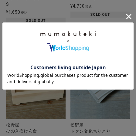
S
¥
4,730
税込
¥
1,650
税込
SOLD OUT
SOLD OUT
松野屋
松野屋
ひのき石けん台
トタン文化ちりとり