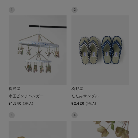
1
2
CATEGORY
ナチュラル服
ファッション雑貨
生活雑貨
松野屋
松野屋
食品
水玉ピンチハンガー
たたみサンダル
¥
1,540
(税込)
¥
2,420
(税込)
ギフト
3
4
ブランド