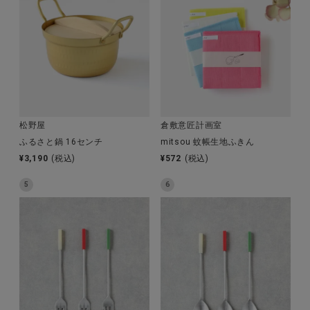
全ての商品
CONTENTS
特集
ご利用ガイド
松野屋
倉敷意匠計画室
お問い合わせ
ふるさと鍋 16センチ
mitsou 蚊帳生地ふきん
ショップリスト
¥
3,190
(税込)
¥
572
(税込)
5
6