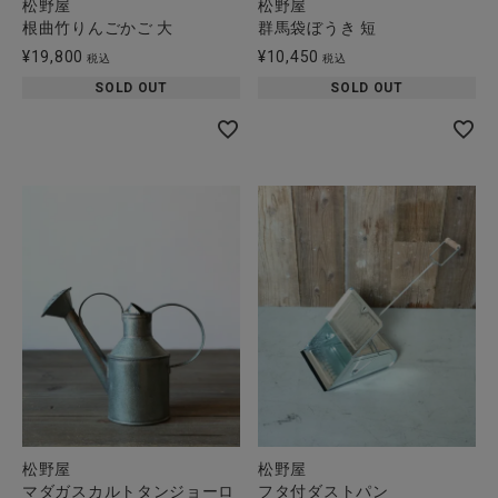
松野屋
松野屋
根曲竹りんごかご 大
群馬袋ぼうき 短
¥
19,800
¥
10,450
税込
税込
SOLD OUT
SOLD OUT
松野屋
松野屋
マダガスカルトタンジョーロ
フタ付ダストパン